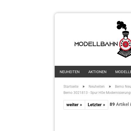
NEUHEITEN
AKTIONEN
MODELL
»
»
Startseite
Neuheiten
Bemo Neu
Bemo 3021813 - Spur H0e Modernisierungs
89
Artikel 
weiter »
Letzter »