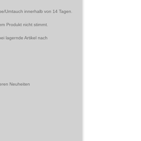
abe/Umtauch innerhalb von 14 Tagen.
em Produkt nicht stimmt.
ei lagernde Artikel nach
eren Neuheiten