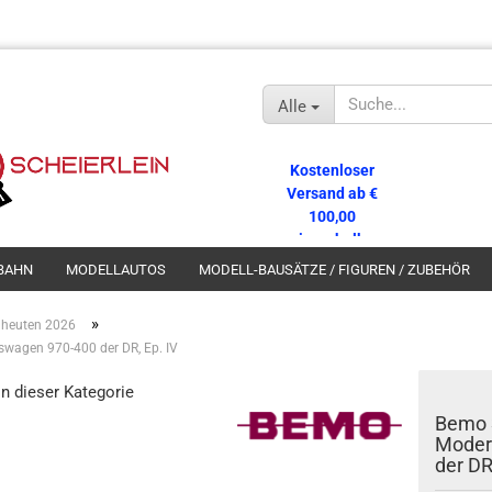
Alle
Kostenloser
Versand ab €
100,00
innerhalb
Deutschlands!
BAHN
MODELLAUTOS
MODELL-BAUSÄTZE / FIGUREN / ZUBEHÖR
»
heuten 2026
wagen 970-400 der DR, Ep. IV
in dieser Kategorie
Bemo 
Moder
der DR