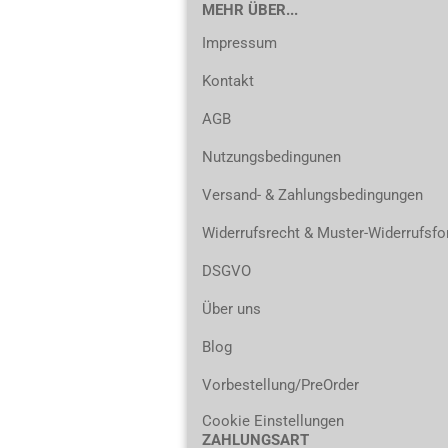
MEHR ÜBER...
Impressum
Kontakt
AGB
Nutzungsbedingunen
Versand- & Zahlungsbedingungen
Widerrufsrecht & Muster-Widerrufsfo
DSGVO
Über uns
Blog
Vorbestellung/PreOrder
Cookie Einstellungen
ZAHLUNGSART