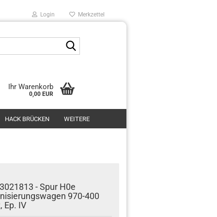
Login
Merkzettel
Suche...
Ihr Warenkorb
0,00 EUR
HACK BRÜCKEN
WEITERE
3021813 - Spur H0e
nisierungswagen 970-400
, Ep. IV