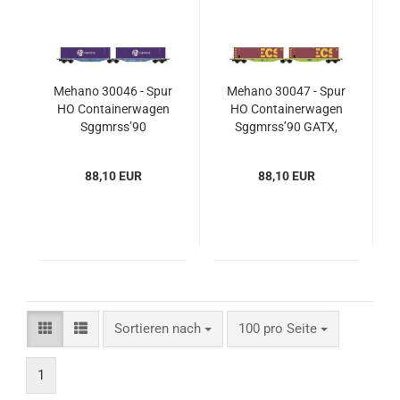
Mehano 30046 - Spur
Mehano 30047 - Spur
HO Containerwagen
HO Containerwagen
Sggmrss’90
Sggmrss’90 GATX,
Eurowagon, Ep.VI
Ep.VI
88,10 EUR
88,10 EUR
Sortieren nach
pro Seite
Sortieren nach
100 pro Seite
1