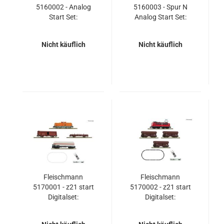
5160002 - Analog
5160003 - Spur N
Start Set:
Analog Start Set:
Dampflokomotive BR
Dampflokomotive BR
80 mit Güterzug
80 mit Personenzug
Nicht käuflich
Nicht käuflich
Fleischmann
Fleischmann
5170001 - z21 start
5170002 - z21 start
Digitalset:
Digitalset:
Diesellokomotive BR
Elektrolokomotive BR
111 mit Güterzug, DR
140 mit Güterzug, DB