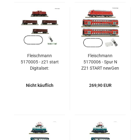
Fleischmann
Fleischmann
5170005 - z21 start
5170006 - Spur N
Digitalset:
Z21 START newGen
Diesellokomotive BR
Digitalset:
204 mit Güterzug, DB
Diesellokomotive BR
Nicht käuflich
269,90 EUR
AG
245 mit
Personenzug, DB AG