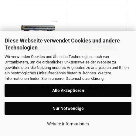
Diese Webseite verwendet Cookies und andere
Technologien
Wir verwenden Cookies und ähnliche Technologien, auch von
Fleischmann
Fleischmann
Drittanbietern, um die ordentliche Funktionsweise der Website zu
6260019 - 3-tlg. Set:
6260020 -
gewährleisten, die Nutzung unseres Angebotes zu analysieren und Ihnen
Cisalpino, CIS
Eilzugwagen 2.
ein bestmögliches Einkaufserlebnis bieten zu können. Weitere
Klasse, DR
Informationen finden Sie in unserer
Datenschutzerklärung
.
125,90 EUR
38,60 EUR
Alle Akzeptieren
Nur Notwendige
Weitere Informationen