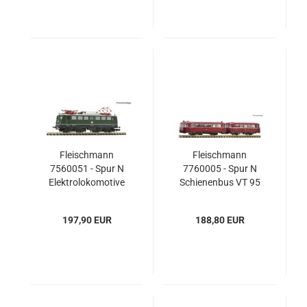
Fleischmann
Fleischmann
7560051 - Spur N
7760005 - Spur N
Elektrolokomotive
Schienenbus VT 95
140 047-2, DB
mit Beiwagen VB
142, DB
197,90 EUR
188,80 EUR