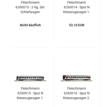
Fleischmann
Fleischmann
6260013 - 2-tlg. Set:
6260014 - Spur N
Schlafwagen
Reisezugwagen 1.
„Nightjet‟, ÖBB/SBB
Klasse, SBB
Nicht käuflich
52,10 EUR
Fleischmann
Fleischmann
6260015 - Spur N
6260016 - Spur N
Reisezugwagen 1.
Reisezugwagen 2.
Klasse, SBB
Klasse, SBB