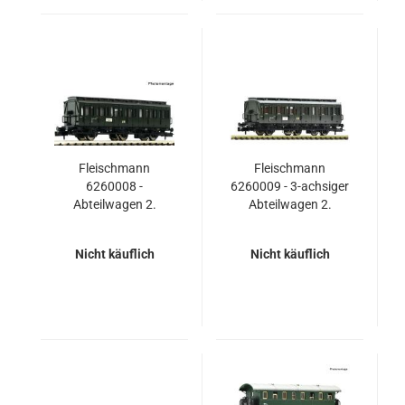
Fleischmann
Fleischmann
6260008 -
6260009 - 3-achsiger
Abteilwagen 2.
Abteilwagen 2.
Klasse, DR
Klasse, Gattung B3,
der Deutschen
Nicht käuflich
Nicht käuflich
Reichsbahn.