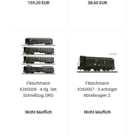
159,20 EUR
38,60 EUR
Fleischmann
Fleischmann
6260006 - 4-tlg. Set:
6260007 - 3-achsiger
Schnellzug, DRG
Abteilwagen 2.
Klasse, Gattung B3,
der Deutschen
Nicht käuflich
Nicht käuflich
Reichsbahn.