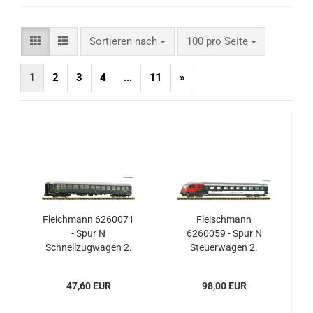
Sortieren nach
pro Seite
Sortieren nach
100 pro Seite
1
2
3
4
...
11
»
Fleichmann 6260071
Fleischmann
- Spur N
6260059 - Spur N
Schnellzugwagen 2.
Steuerwagen 2.
Klasse, DB
Klasse für EW-IV-
Pendelzüge, SBB
47,60 EUR
98,00 EUR