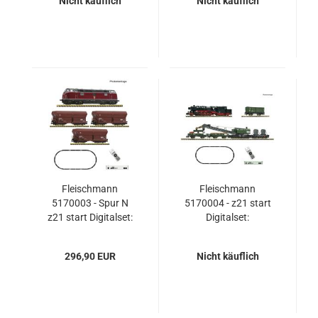
Nicht käuflich
Nicht käuflich
AG
Fleischmann
Fleischmann
5170003 - Spur N
5170004 - z21 start
z21 start Digitalset:
Digitalset:
Diesellokomotive BR
Dampflokomotive BR
221 mit Güterzug, DB
051 mit Kranzug, DB
296,90 EUR
Nicht käuflich