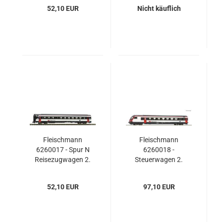
52,10 EUR
Nicht käuflich
Fleischmann
Fleischmann
6260017 - Spur N
6260018 -
Reisezugwagen 2.
Steuerwagen 2.
Klasse, SBB
Klasse für EW-IV-
Pendelzüge, SBB
52,10 EUR
97,10 EUR