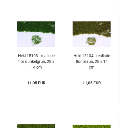
Heki 15103 - realistic
Heki 15104 - realistic
flor dunkelgrün, 28 x
flor braun, 28 x 14
14 cm
cm
11,05 EUR
11,05 EUR