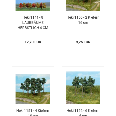
Heki 1141 - 8
Heki 1150 - 2 Kiefern
LAUBBÄUME
16 cm
HERBSTLICH 4 CM
12,70 EUR
9,25 EUR
Heki 1151 - 4 Kiefern
Heki 1152 - 6 Kiefern
10 cm
6 cm