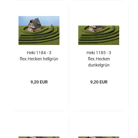
Heki 1184 - 3
Heki 1185 - 3
flex.Hecken hellgrün
flex.Hecken
dunkelgrün
9,20 EUR
9,20 EUR