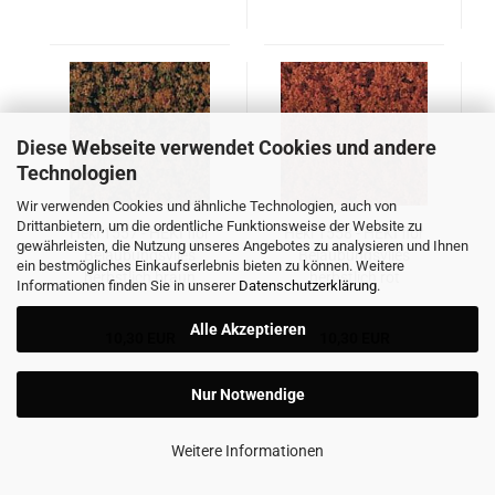
Diese Webseite verwendet Cookies und andere
Technologien
Wir verwenden Cookies und ähnliche Technologien, auch von
Drittanbietern, um die ordentliche Funktionsweise der Website zu
Heki 1557 - HEKI flor
Heki 1558 - HEKI flor
gewährleisten, die Nutzung unseres Angebotes zu analysieren und Ihnen
Belaubungsvlies
Belaubungsvlies
ein bestmögliches Einkaufserlebnis bieten zu können. Weitere
herbstlich braun
herbstlich rot
Informationen finden Sie in unserer
Datenschutzerklärung
.
Alle Akzeptieren
10,30 EUR
10,30 EUR
Nur Notwendige
Weitere Informationen