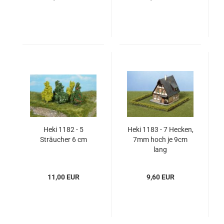
Heki 1182 - 5
Heki 1183 - 7 Hecken,
Sträucher 6 cm
7mm hoch je 9cm
lang
11,00 EUR
9,60 EUR