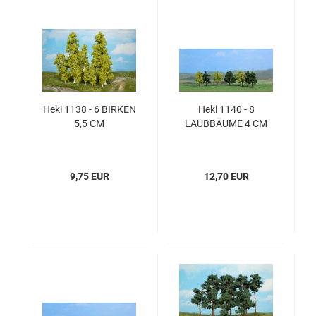
Heki 1138 - 6 BIRKEN
Heki 1140 - 8
5,5 CM
LAUBBÄUME 4 CM
9,75 EUR
12,70 EUR