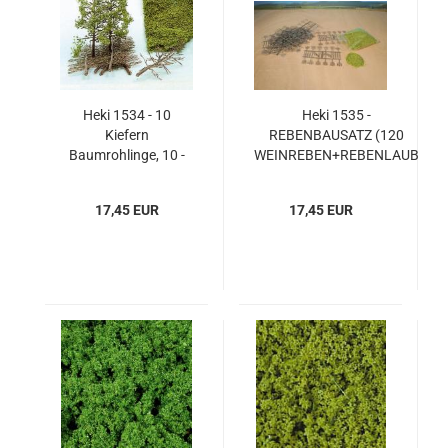
Heki 1534 - 10
Heki 1535 -
Kiefern
REBENBAUSATZ (120
Baumrohlinge, 10 -
WEINREBEN+REBENLAUB
16
200ML+PFLÖCKE)
17,45 EUR
17,45 EUR