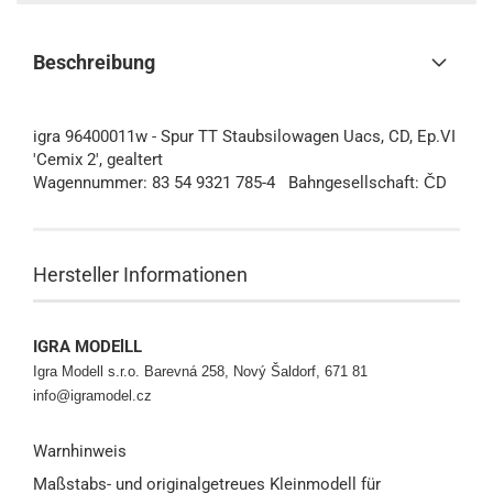
Beschreibung
igra 96400011w - Spur TT Staubsilowagen Uacs, CD, Ep.VI
'Cemix 2', gealtert
Wagennummer: 83 54 9321 785-4 Bahngesellschaft: ČD
Hersteller Informationen
IGRA MODElLL
Igra Modell s.r.o.
Barevná 258, Nový Šaldorf, 671 81
info@igramodel.cz
Warnhinweis
Maßstabs- und originalgetreues Kleinmodell für