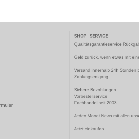
SHOP -SERVICE
Qualitätsgarantieservice Rückg
Geld zurück, wenn etwas mit ein
Versand innerhalb 24h Stunden b
Zahlungsenigang
Sichere Bezahlungen
Vorbestellservice
Fachhandel seit 2003
rmular
Jeden Monat News mit allen uns
Jetzt einkaufen