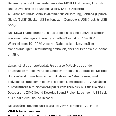
Bedienungs- und Anzeigeelemente des MXULFA: 4 Tasten, 1 Scroll-
Rad, 8 zweifarbige LEDs und Display (2 x 16 Zeichen).
Außenanschlüsse: Schraubklemmen für Versorgung, Schiene (Update-
Gleis), "SUSI"-Stecker, USB (client, zum Computer), USB (host, für USB-
Stick).
Das MXULFA und damit auch das angeschlossene Fahrzeug werden
von einer beliebigen Spannungsquelle (Gleichstrom 10 - 16 V,
Wechselstrom 10 - 20 V) versorgt. Daher ist
kein Netzgerät
im
standardmäßigen Lieferumfang enthalten, aber bei Bedarf als Zubehör
erhältlich!
Zunächst ist das neue Update-Gerät, also MXULF, das auf den
Erfahrungen mit den vorangegangenen Produkten aufbaut, ein Decoder-
Update-Gerät in modernster Technik, dass die Aktualisierung und
Individualisierung der Decoder besonders komfortabel und zuverlässig
durchzuführen hilft: Software-Update vom USB-Stick aus für alle ZIMO
Decoder und ZIMO Sound-Decoder. Sound-Projekt-Laden vom USB-Stick
aus für alle ZIMO Sound-Decoder.
Die ausführliche Anleitung ist auf der ZIMO-Homepage zu finden:
ZIMO-Anleitungen