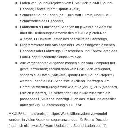
Laden von Sound-Projekten vom USB-Stick in ZIMO Sound-
Decoder, Fahrzeug am "Update-Gleis",
Schnelles Sound-Laden (ca. 1 min statt 10 min) über SUSI-
Schnittstelles des Decoders,
Fahrbetrieb & Funktionen-Schalten für jeweils eine Adresse
über die Bedienungselemente des MXULFA (Scroll-Rad,
4Tasten, LEDs) zum Testen des bearbeiteten Fahrzeugs,
Programmieren und Auslesen der CVs des angeschlossenen
Decoders oder Fahrzeugs, Einschreiben und Kontrollieren des
Lade-Code für codierte Sound-Projekte
Alle vorgenannten Aufgaben können auch vom Computer her
gesteuert werden; es wird dann kein USB-Stick verwendet,
sondern alle Daten (Software-Update-Files, Sound-Projekte)
werden über die USB-Schnittstelle (client) übertragen. Am
Computer werden Programme wie ZSP (ZIMO), ZCS (Manhart),
PfuSch (Sperrer), u.a. verwendet. Dafür wird zusätzlich ein
passendes USB-Kabel benötigt. Auch das ist bei uns erhältlich
unter der ZIMO-Bezeichnung MXULKAB.
MXULFA kann als preisgünstiges Werkstättensystem verwendet
werden, in vielen Aspekten sogar anwendbar für Fremd-Decoder
(natürlich nicht was Software-Update und Sound-Laden betrifft).