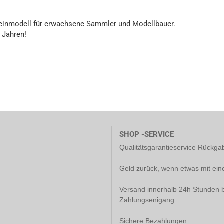
leinmodell für erwachsene Sammler und Modellbauer.
4 Jahren!
SHOP -SERVICE
Qualitätsgarantieservice Rückg
Geld zurück, wenn etwas mit ein
Versand innerhalb 24h Stunden b
Zahlungsenigang
Sichere Bezahlungen