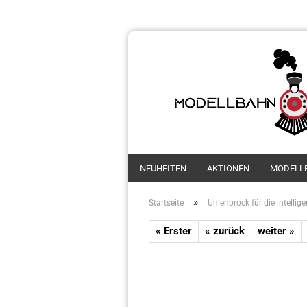
NEUHEITEN
AKTIONEN
MODELL
»
Startseite
Uhlenbrock für die intellig
« Erster
« zurück
weiter »