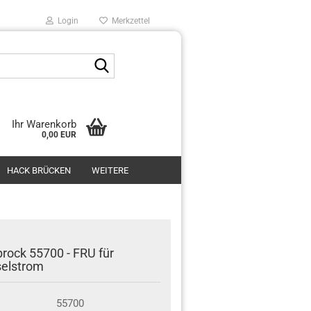
Login
Merkzettel
Suche...
Ihr Warenkorb
0,00 EUR
HACK BRÜCKEN
WEITERE
rock 55700 - FRU für
elstrom
55700