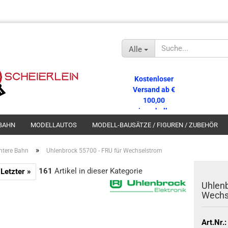
Alle
Kostenloser
Versand ab €
100,00
innerhalb
Deutschlands!
BAHN
MODELLAUTOS
MODELL-BAUSÄTZE / FIGUREN / ZUBEHÖR
»
entere Bahn
Uhlenbrock 55700 - FRU für Wechselstrom
161
Artikel in dieser Kategorie
Letzter »
Uhlenb
Wechs
Art.Nr.: