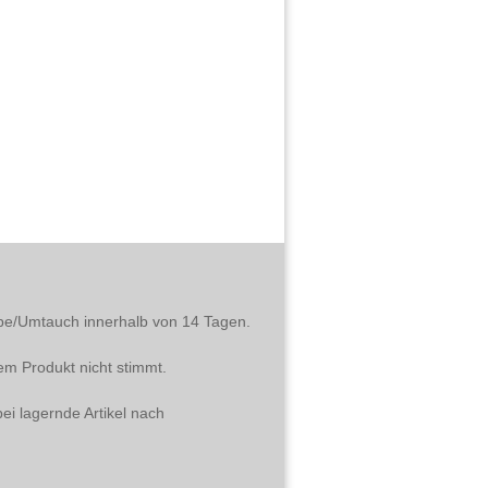
abe/Umtauch innerhalb von 14 Tagen.
em Produkt nicht stimmt.
ei lagernde Artikel nach