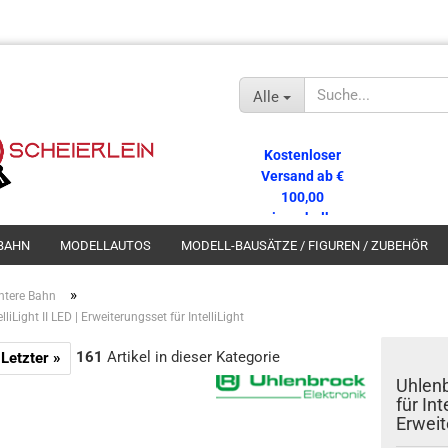
Alle
Kostenloser
Versand ab €
100,00
innerhalb
Deutschlands!
BAHN
MODELLAUTOS
MODELL-BAUSÄTZE / FIGUREN / ZUBEHÖR
»
entere Bahn
iLight II LED | Erweiterungsset für IntelliLight
161
Artikel in dieser Kategorie
Letzter »
Uhlenb
für Int
Erweit