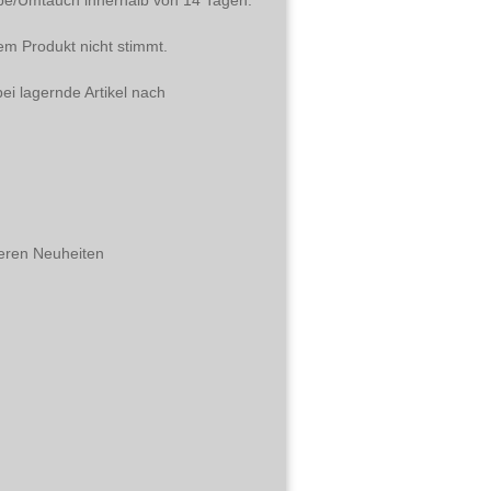
abe/Umtauch innerhalb von 14 Tagen.
em Produkt nicht stimmt.
ei lagernde Artikel nach
eren Neuheiten