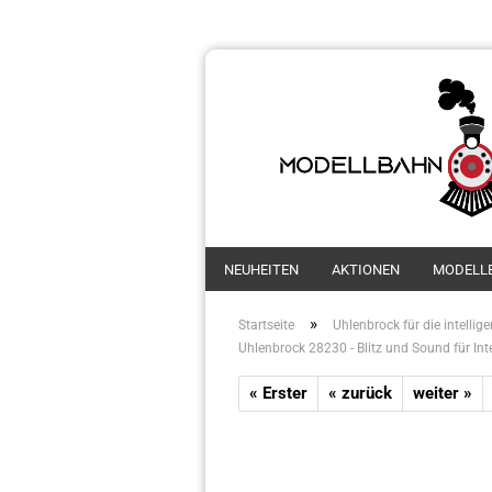
NEUHEITEN
AKTIONEN
MODELL
»
Startseite
Uhlenbrock für die intellig
Uhlenbrock 28230 - Blitz und Sound für Intell
« Erster
« zurück
weiter »