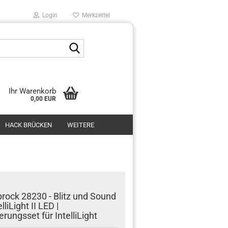
Login
Merkzettel
Suche...
Ihr Warenkorb
0,00 EUR
HACK BRÜCKEN
WEITERE
rock 28230 - Blitz und Sound
elliLight II LED |
erungsset für IntelliLight