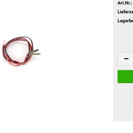
Art.Nr.:
Lieferze
Lagerbe