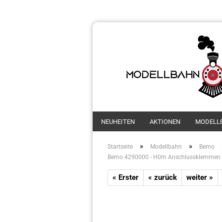
NEUHEITEN
AKTIONEN
MODELL
»
»
Startseite
Modellbahn
Bemo
Bemo 4290000 - H0m Anschlussklemmen
« Erster
« zurück
weiter »