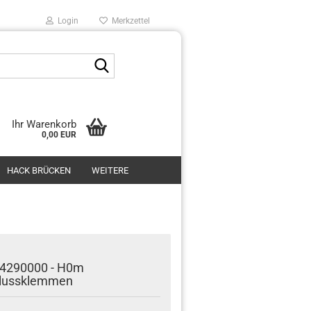
Login
Merkzettel
Suche...
Ihr Warenkorb
0,00 EUR
HACK BRÜCKEN
WEITERE
4290000 - H0m
lussklemmen