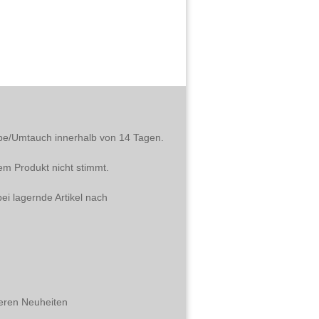
abe/Umtauch innerhalb von 14 Tagen.
em Produkt nicht stimmt.
ei lagernde Artikel nach
eren Neuheiten