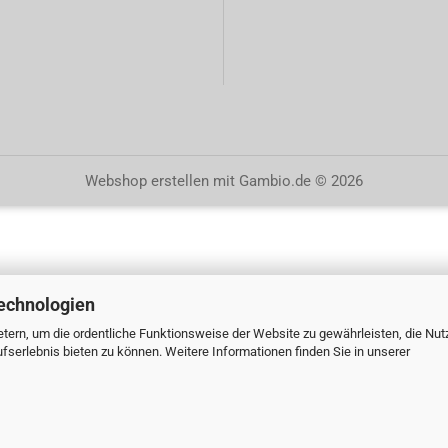
Webshop erstellen
mit Gambio.de © 2026
echnologien
tern, um die ordentliche Funktionsweise der Website zu gewährleisten, die Nu
serlebnis bieten zu können. Weitere Informationen finden Sie in unserer