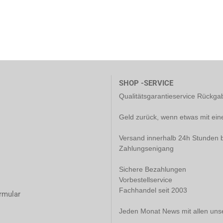
SHOP -SERVICE
Qualitätsgarantieservice Rückg
Geld zurück, wenn etwas mit ein
Versand innerhalb 24h Stunden b
Zahlungsenigang
Sichere Bezahlungen
Vorbestellservice
Fachhandel seit 2003
rmular
Jeden Monat News mit allen uns