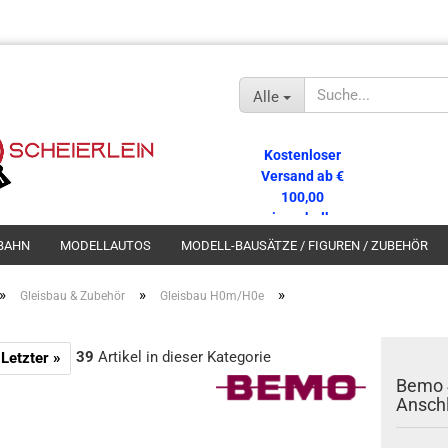
Alle
Kostenloser
Versand ab €
100,00
innerhalb
Deutschlands!
BAHN
MODELLAUTOS
MODELL-BAUSÄTZE / FIGUREN / ZUBEHÖR
»
»
»
Gleisbau & Zubehör
Gleisbau H0m/H0e
39
Artikel in dieser Kategorie
Letzter »
Bemo 
Ansch