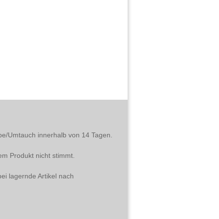
abe/Umtauch innerhalb von 14 Tagen.
em Produkt nicht stimmt.
ei lagernde Artikel nach