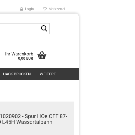
Login
Merkzettel
Suche...
Ihr Warenkorb
0,00 EUR
HACK BRÜCKEN
WEITERE
1020902 - Spur HOe CFF 87-
0 L45H Wassertalbahn