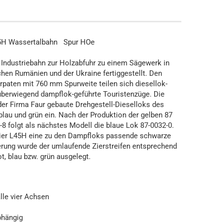
45H Wassertalbahn Spur HOe
Industriebahn zur Holzabfuhr zu einem Sägewerk in
hen Rumänien und der Ukraine fertiggestellt. Den
rpaten mit 760 mm Spurweite teilen sich diesellok-
berwiegend dampflok-geführte Touristenzüge. Die
der Firma Faur gebaute Drehgestell-Dieselloks des
 blau und grün ein. Nach der Produktion der gelben 87
8 folgt als nächstes Modell die blaue Lok 87-0032-0.
 vier L45H eine zu den Dampfloks passende schwarze
erung wurde der umlaufende Zierstreifen entsprechend
t, blau bzw. grün ausgelegt.
lle vier Achsen
bhängig