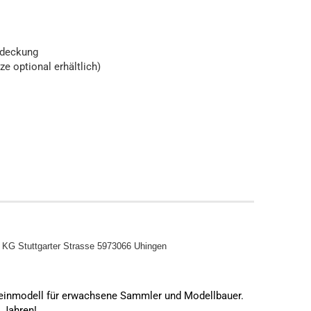
abdeckung
 optional erhältlich)
o KG
Stuttgarter Strasse 5973066 Uhingen
leinmodell für erwachsene Sammler und Modellbauer.
4 Jahren!