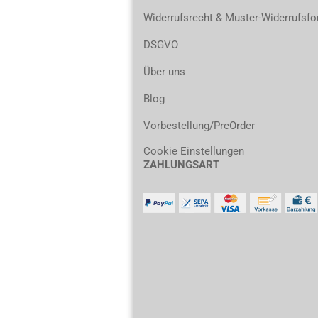
Widerrufsrecht & Muster-Widerrufsfo
DSGVO
Über uns
Blog
Vorbestellung/PreOrder
Cookie Einstellungen
ZAHLUNGSART