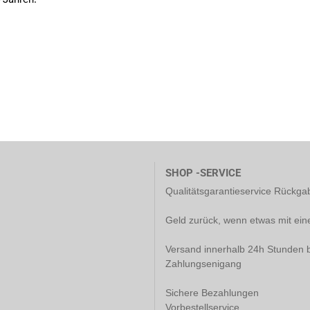
SHOP -SERVICE
Qualitätsgarantieservice Rückg
Geld zurück, wenn etwas mit ein
Versand innerhalb 24h Stunden b
Zahlungsenigang
Sichere Bezahlungen
Vorbestellservice