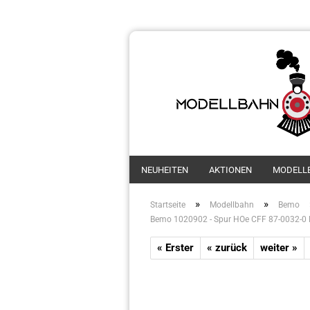
NEUHEITEN
AKTIONEN
MODELL
»
»
Startseite
Modellbahn
Bemo
Bemo 1020902 - Spur HOe CFF 87-0032-0
« Erster
« zurück
weiter »