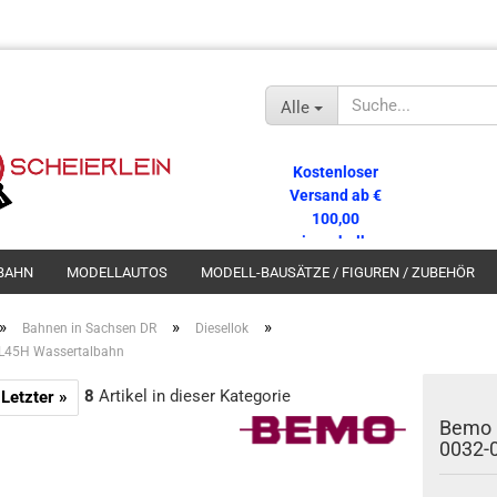
Alle
Kostenloser
Versand ab €
100,00
innerhalb
Deutschlands!
BAHN
MODELLAUTOS
MODELL-BAUSÄTZE / FIGUREN / ZUBEHÖR
»
»
»
Bahnen in Sachsen DR
Diesellok
 L45H Wassertalbahn
8
Artikel in dieser Kategorie
Letzter »
Bemo 
0032-