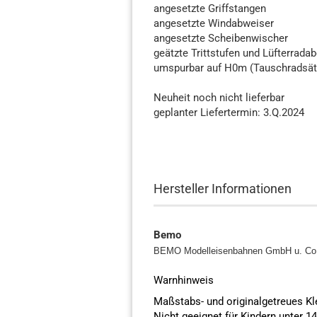
angesetzte Griffstangen
angesetzte Windabweiser
angesetzte Scheibenwischer
geätzte Trittstufen und Lüfterrad
umspurbar auf H0m (Tauschradsätze
Neuheit noch nicht lieferbar
geplanter Liefertermin: 3.Q.2024
Hersteller Informationen
Bemo
BEMO Modelleisenbahnen GmbH u. C
Warnhinweis
Maßstabs- und originalgetreues K
Nicht geeignet für Kindern unter 1