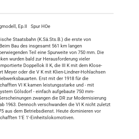
igmodell, Ep.II Spur HOe
ische Staatsbahn (K.Sä.Sts.B.) die erste von
Beim Bau des insgesamt 561 km langen
erwiegenden Teil eine Spurweite von 750 mm. Die
cken wurden bald zur Herausforderung vieler
portierte Doppellok II K, die III K mit dem Klose-
art Meyer oder die V K mit Klien-Lindner-Hohlachsen
ebwerksbauarten. Erst mit der 1918 für die
hafften VI K kamen leistungsstarke und - mit
System Gölsdorf - einfach aufgebaute 750 mm-
ßerscheinungen zwangen die DR zur Modernisierung
b 1963. Dennoch verschwanden die VI K nicht zuletzt
75 aus dem Betriebsdienst. Heute dominieren vor
chafften 1'E 1'-Einheitslokomotiven.