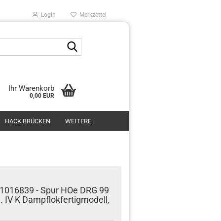
Login
Merkzettel
Suche...
Ihr Warenkorb
0,00 EUR
HACK BRÜCKEN
WEITERE
1016839 - Spur HOe DRG 99
. IV K Dampflokfertigmodell,