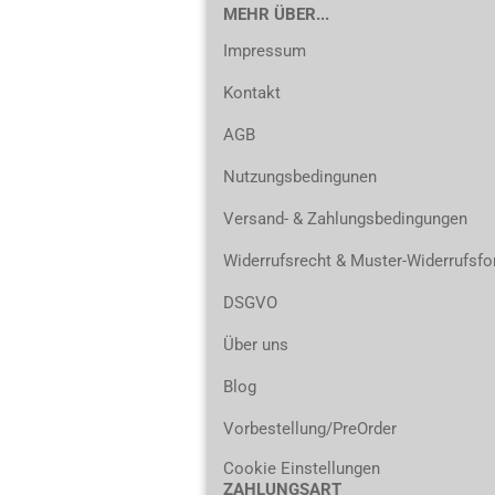
MEHR ÜBER...
Impressum
Kontakt
AGB
Nutzungsbedingunen
Versand- & Zahlungsbedingungen
Widerrufsrecht & Muster-Widerrufsfo
DSGVO
Über uns
Blog
Vorbestellung/PreOrder
Cookie Einstellungen
ZAHLUNGSART