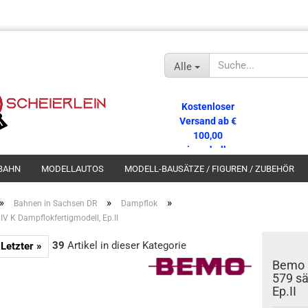
Alle
Kostenloser
Versand ab €
100,00
innerhalb
Deutschlands!
BAHN
MODELLAUTOS
MODELL-BAUSÄTZE / FIGUREN / ZUBEHÖR
»
»
»
Bahnen in Sachsen DR
Dampflok
V K Dampflokfertigmodell, Ep.II
39
Artikel in dieser Kategorie
Letzter »
Bemo 
579 sä
Ep.II