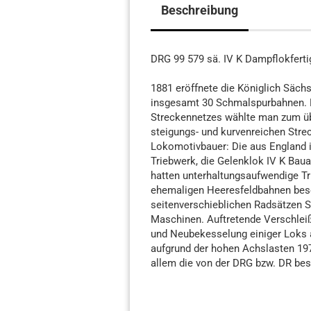
Beschreibung
DRG 99 579 sä. IV K Dampflokfert
1881 eröffnete die Königlich Sächs
insgesamt 30 Schmalspurbahnen. 
Streckennetzes wählte man zum üb
steigungs- und kurvenreichen Stre
Lokomotivbauer: Die aus England im
Triebwerk, die Gelenklok IV K Bau
hatten unterhaltungsaufwendige Tri
ehemaligen Heeresfeldbahnen besc
seitenverschieblichen Radsätzen 
Maschinen. Auftretende Verschlei
und Neubekesselung einiger Loks a
aufgrund der hohen Achslasten 19
allem die von der DRG bzw. DR bes