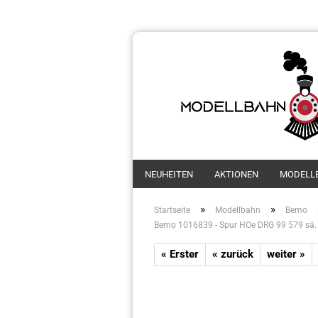
NEUHEITEN
AKTIONEN
MODELL
»
»
Startseite
Modellbahn
Bemo
Bemo 1016839 - Spur HOe DRG 99 579 sä. I
« Erster
« zurück
weiter »