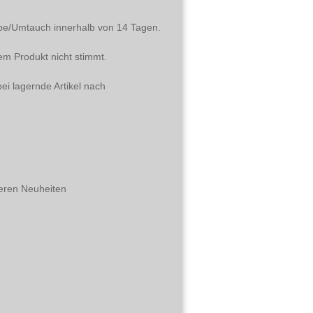
abe/Umtauch innerhalb von 14 Tagen.
em Produkt nicht stimmt.
ei lagernde Artikel nach
eren Neuheiten