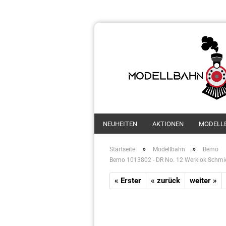
NEUHEITEN
AKTIONEN
MODELL
»
»
Startseite
Modellbahn
Bemo
Bemo 1013802 - DR No. 12 Werklok Schmied
« Erster
« zurück
weiter »