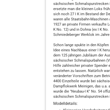
sächsischen Schmalspurstrecken i
ersetzte man die kleinen Loks früh
sich noch 27 I K im Bestand der D
waren alle Staatsbahn-Maschinen a
1927 an private Firmen verkaufte 
K No. 12) und in Dohna (ex I K No.
Schmiedeberger Werklok im Jahre 1
Schon lange spukte in den Köpfen
Idee eines Nachbaus einer I K her
dem 125 jährigen Jubiläum der Ausl
sächsischer Schmalspurbahnen (VS
Hilfe zahlreicher privater Spende
entstehen zu lassen. Natürlich wa
veränderter Vorschriften zum Betr
4400 Einzelteile wurde bei sächsi
Dampflokwerk Meinigen, das u.a. a
wurde die "Neubau-I K" No. 54 offi
sächsischen Schmalspurstrecken i
Modelldetails: