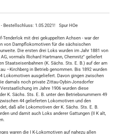
 - Bestellschluss: 1.05.2021! Spur HOe
f-Tenderlok mit drei gekuppelten Achsen - war der
ien von Dampflokomotiven für die sächsischen
weite. Die ersten drei Loks wurden im Jahr 1881 von
AG, vormals Richard Hartmann, Chemnitz" geliefert
n Staatseisenbahnen (K. Sächs. Sts. E. B.) auf der am
lkau –Kirchberg in Betrieb genommen. Bis 1892 wurden
4 Lokomotiven ausgeliefert. Davon gingen zwischen
ie damals noch private Zittau-Oybin-Jonsdorfer
 Verstaatlichung im Jahre 1906 wurden diese
er K. Sächs. Sts. E. B. unter den Betriebsnummern 49
 zwischen 44 gelieferten Lokomotiven und den
et, daß alle Lokomotiven der K. Sächs. Sts. E. B.
den und damit auch Loks anderer Gattungen (II K alt,
en.
eges waren die I K-Lokomotiven auf nahezu allen