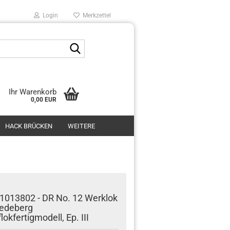
Login
Merkzettel
Suche...
Ihr Warenkorb
0,00 EUR
HACK BRÜCKEN
WEITERE
1013802 - DR No. 12 Werklok
edeberg
okfertigmodell, Ep. III