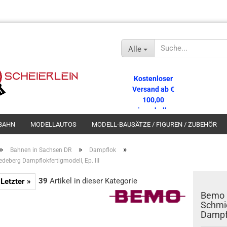
Alle
Kostenloser
Versand ab €
100,00
innerhalb
Deutschlands!
BAHN
MODELLAUTOS
MODELL-BAUSÄTZE / FIGUREN / ZUBEHÖR
»
»
»
Bahnen in Sachsen DR
Dampflok
eberg Dampflokfertigmodell, Ep. III
39
Artikel in dieser Kategorie
Letzter »
Bemo 
Schmi
Dampfl