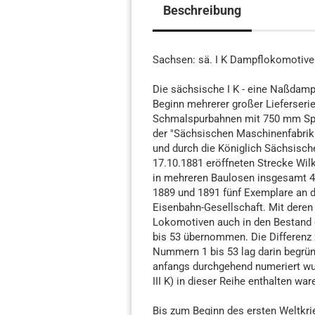
Beschreibung
Sachsen: sä. I K Dampflokomotive
Die sächsische I K - eine Naßdamp
Beginn mehrerer großer Lieferser
Schmalspurbahnen mit 750 mm Spur
der "Sächsischen Maschinenfabrik 
und durch die Königlich Sächsische
17.10.1881 eröffneten Strecke Wi
in mehreren Baulosen insgesamt 4
1889 und 1891 fünf Exemplare an d
Eisenbahn-Gesellschaft. Mit deren
Lokomotiven auch in den Bestand d
bis 53 übernommen. Die Differenz
Nummern 1 bis 53 lag darin begründ
anfangs durchgehend numeriert wur
III K) in dieser Reihe enthalten war
Bis zum Beginn des ersten Weltkri