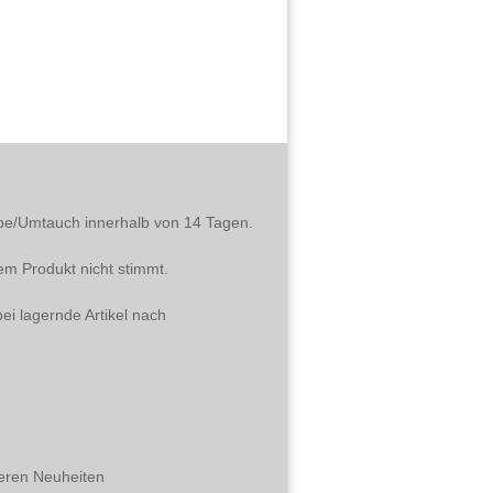
abe/Umtauch innerhalb von 14 Tagen.
em Produkt nicht stimmt.
ei lagernde Artikel nach
eren Neuheiten