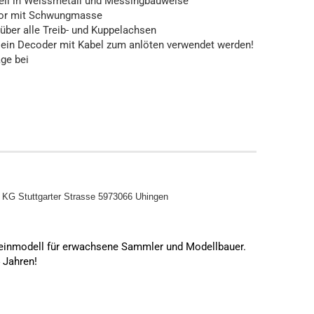
ell in Weissmetall und Messingbauweise
tor mit Schwungmasse
ber alle Treib- und Kuppelachsen
s ein Decoder mit Kabel zum anlöten verwendet werden!
ge bei
o KG
Stuttgarter Strasse 5973066 Uhingen
leinmodell für erwachsene Sammler und Modellbauer.
4 Jahren!