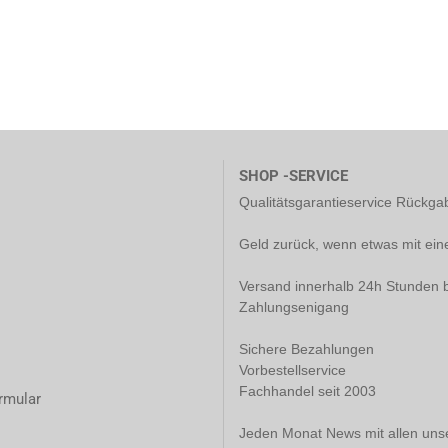
SHOP -SERVICE
Qualitätsgarantieservice Rückg
Geld zurück, wenn etwas mit ein
Versand innerhalb 24h Stunden b
Zahlungsenigang
Sichere Bezahlungen
Vorbestellservice
Fachhandel seit 2003
rmular
Jeden Monat News mit allen uns