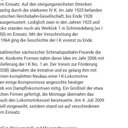
m Einsatz. Auf den steigungsreichsten Strecken
zeitig durch die stärkeren IV K. Im Jahr 1925 befanden
eutschen Reichsbahn-Gesellschaft, bis Ende 1928
usgemustert. Lediglich zwei in den Jahren 1923 und
Loks standen noch als Werklok 1 in Schmiedeberg (ex I
 50) im Einsatz. Mit der Verschrottung der
964 ging die Geschichte der I K vorerst zu Ende.
 zahlreicher sächsischer Schmalspurbahn-Freunde die
um. Konkrete Formen nahm diese Idee im Jahr 2006 mit
ieferung der I K No. 1 an. Der Verein zur Förderung
SB) übernahm die Initiative und es gelang ihm mit
r einen kompletten Neubau einer I K-Lokomotive
ren einige Kompromisse angesichts heutiger
ieb von Dampflokomotiven nötig. Ein Großteil der etwa
schen Firmen gefertigt, die Montage übernahm das
uch den Lokomotivkessel beisteuerte. Am 4. Juli 2009
ziell eingeweiht, seitdem stand sie auf verschiedenen
m Einsatz.