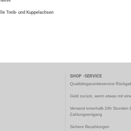
masse
lle Treib- und Kuppelachsen
i
SHOP -SERVICE
Qualitätsgarantieservice Rückg
Geld zurück, wenn etwas mit ein
Versand innerhalb 24h Stunden b
Zahlungsenigang
Sichere Bezahlungen