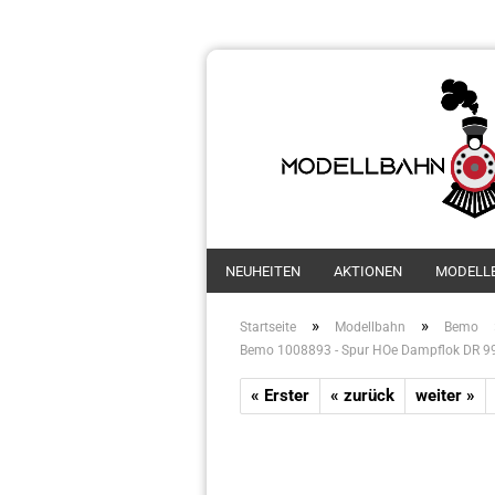
NEUHEITEN
AKTIONEN
MODELL
»
»
Startseite
Modellbahn
Bemo
Bemo 1008893 - Spur HOe Dampflok DR 99 
« Erster
« zurück
weiter »