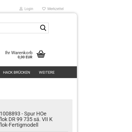
Login
Merkzettel
Suche...
Ihr Warenkorb
0,00 EUR
HACK BRÜCKEN
WEITERE
1008893 - Spur HOe
ok DR 99 735 sä. VII K
ok-Fertigmodell