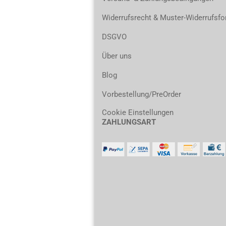
Widerrufsrecht & Muster-Widerrufsfo
DSGVO
Über uns
Blog
Vorbestellung/PreOrder
Cookie Einstellungen
ZAHLUNGSART