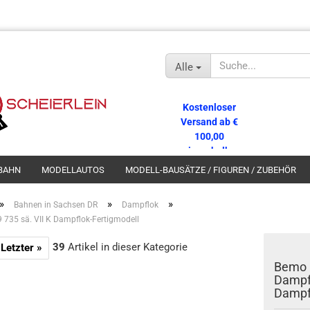
Alle
Kostenloser
Versand ab €
100,00
innerhalb
Deutschlands!
BAHN
MODELLAUTOS
MODELL-BAUSÄTZE / FIGUREN / ZUBEHÖR
»
»
»
Bahnen in Sachsen DR
Dampflok
735 sä. VII K Dampflok-Fertigmodell
39
Artikel in dieser Kategorie
Letzter »
Bemo 
Dampfl
Dampfl