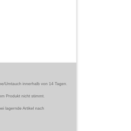
abe/Umtauch innerhalb von 14 Tagen.
em Produkt nicht stimmt.
ei lagernde Artikel nach