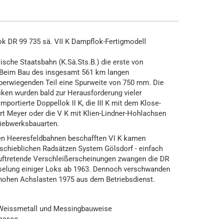
 DR 99 735 sä. VII K Dampflok-Fertigmodell
ische Staatsbahn (K.Sä.Sts.B.) die erste von
Beim Bau des insgesamt 561 km langen
erwiegenden Teil eine Spurweite von 750 mm. Die
cken wurden bald zur Herausforderung vieler
portierte Doppellok II K, die III K mit dem Klose-
art Meyer oder die V K mit Klien-Lindner-Hohlachsen
riebwerksbauarten.
gen Heeresfeldbahnen beschafften VI K kamen
erschieblichen Radsätzen System Gölsdorf - einfach
ftretende Verschleißerscheinungen zwangen die DR
selung einiger Loks ab 1963. Dennoch verschwanden
r hohen Achslasten 1975 aus dem Betriebsdienst.
 Weissmetall und Messingbauweise