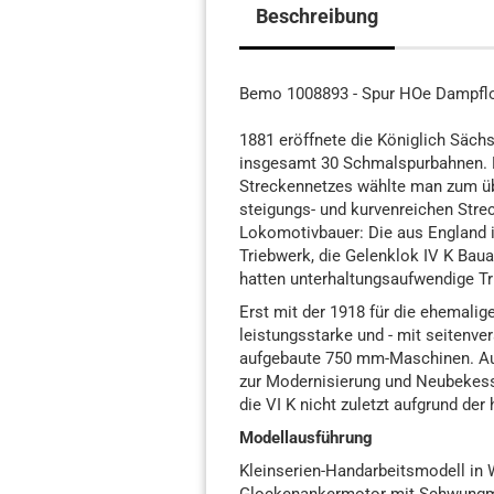
Beschreibung
Bemo 1008893 - Spur HOe Dampflok
1881 eröffnete die Königlich Sächs
insgesamt 30 Schmalspurbahnen. 
Streckennetzes wählte man zum üb
steigungs- und kurvenreichen Stre
Lokomotivbauer: Die aus England im
Triebwerk, die Gelenklok IV K Bau
hatten unterhaltungsaufwendige T
Erst mit der 1918 für die ehemali
leistungsstarke und - mit seitenv
aufgebaute 750 mm-Maschinen. Au
zur Modernisierung und Neubekes
die VI K nicht zuletzt aufgrund de
Modellausführung
Kleinserien-Handarbeitsmodell in