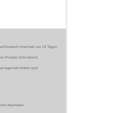
abe/Umtauch innerhalb von 14 Tagen.
em Produkt nicht stimmt.
ei lagernde Artikel nach
eren Neuheiten