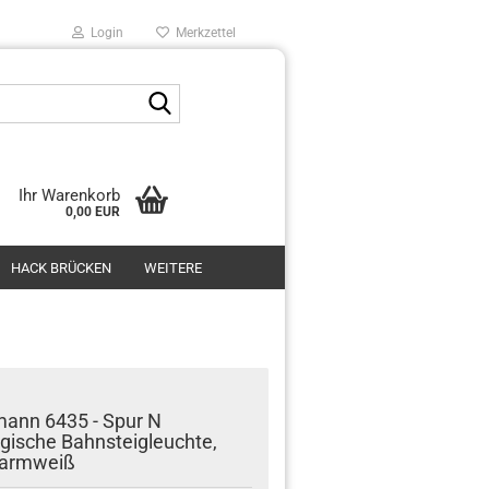
Login
Merkzettel
Suche...
Ihr Warenkorb
0,00 EUR
HACK BRÜCKEN
WEITERE
ann 6435 - Spur N
gische Bahnsteigleuchte,
armweiß