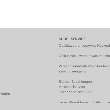
SHOP -SERVICE
Qualitätsgarantieservice Rückg
Geld zurück, wenn etwas mit ein
Versand innerhalb 24h Stunden b
Zahlungsenigang
Sichere Bezahlungen
Vorbestellservice
Fachhandel seit 2003
rmular
Jeden Monat News mit allen uns