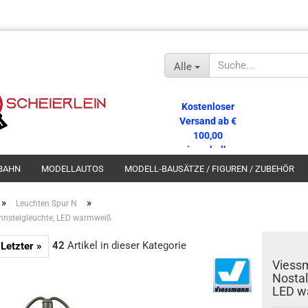
Alle
Kostenloser
Versand ab €
100,00
innerhalb
Deutschlands!
BAHN
MODELLAUTOS
MODELL-BAUSÄTZE / FIGUREN / ZUBEHÖR
»
»
Leuchten Spur N
hnsteigleuchte, LED warmweiß
42
Artikel in dieser Kategorie
Letzter »
Viessm
Nostal
LED w