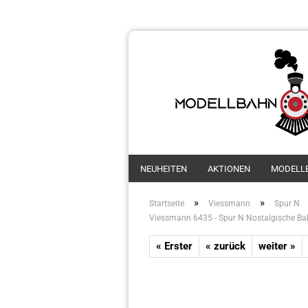
NEUHEITEN
AKTIONEN
MODELL
»
»
Startseite
Viessmann
Spur N
Viessmann 6435 - Spur N Nostalgische Ba
« Erster
« zurück
weiter »