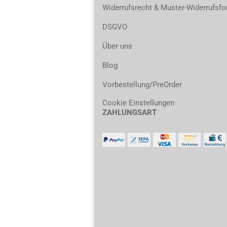
Widerrufsrecht & Muster-Widerrufsfo
DSGVO
Über uns
Blog
Vorbestellung/PreOrder
Cookie Einstellungen
ZAHLUNGSART