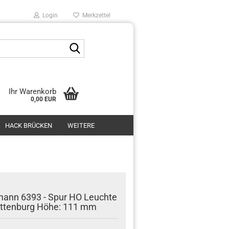
Login
Merkzettel
Suche...
Ihr Warenkorb
0,00 EUR
HACK BRÜCKEN
WEITERE
mann 6393 - Spur HO Leuchte
ottenburg Höhe: 111 mm