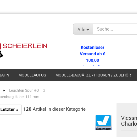
Alle
Kostenloser
Versand ab €
100,00
innerhalb
Deutschlands!
BAHN
MODELLAUTOS
MODELL-BAUSÄTZE / FIGUREN / ZUBEHÖR
»
»
Leuchten Spur HO
ottenburg Höhe: 111 mm
120
Artikel in dieser Kategorie
Letzter »
Viess
Charl