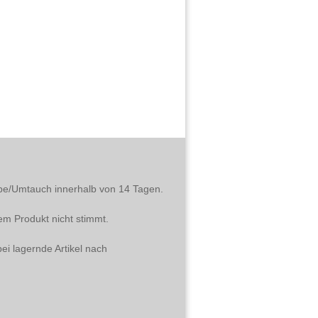
abe/Umtauch innerhalb von 14 Tagen.
em Produkt nicht stimmt.
ei lagernde Artikel nach