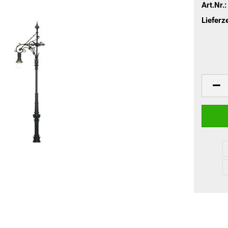
Art.Nr.:
Lieferze