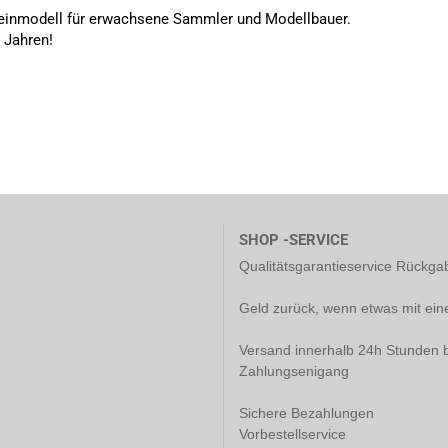
leinmodell für erwachsene Sammler und Modellbauer.
4 Jahren!
SHOP -SERVICE
Qualitätsgarantieservice Rückg
Geld zurück, wenn etwas mit ein
Versand innerhalb 24h Stunden b
Zahlungsenigang
Sichere Bezahlungen
Vorbestellservice