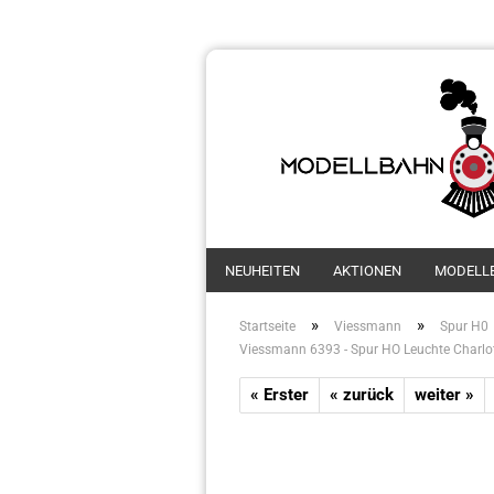
NEUHEITEN
AKTIONEN
MODELL
»
»
Startseite
Viessmann
Spur H0
Viessmann 6393 - Spur HO Leuchte Charl
« Erster
« zurück
weiter »