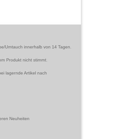
abe/Umtauch innerhalb von 14 Tagen.
em Produkt nicht stimmt.
ei lagernde Artikel nach
eren Neuheiten