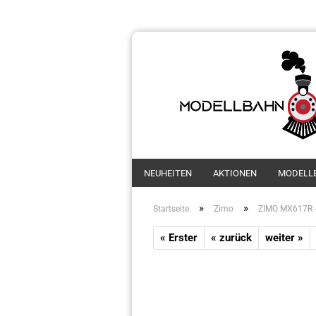
NEUHEITEN
AKTIONEN
MODELL
»
»
Startseite
Zimo
ZIMO MX617R -
« Erster
« zurück
weiter »