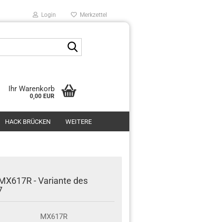
Login
Merkzettel
Suche...
Ihr Warenkorb
0,00 EUR
HACK BRÜCKEN
WEITERE
MX617R - Variante des
7
MX617R