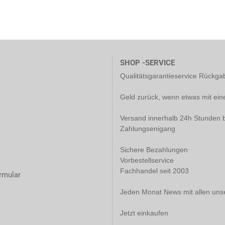
SHOP -SERVICE
Qualitätsgarantieservice Rückg
Geld zurück, wenn etwas mit ein
Versand innerhalb 24h Stunden b
Zahlungsenigang
Sichere Bezahlungen
Vorbestellservice
Fachhandel seit 2003
rmular
Jeden Monat News mit allen uns
Jetzt einkaufen