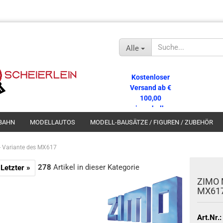
Alle
Kostenloser
Versand ab €
100,00
innerhalb
Deutschlands!
BAHN
MODELLAUTOS
MODELL-BAUSÄTZE / FIGUREN / ZUBEHÖR
 Variante des MX617
278
Artikel in dieser Kategorie
Letzter »
ZIMO 
MX61
Art.Nr.: