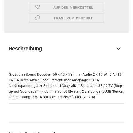
AUF DEN MERKZETTEL
FRAGE ZUM PRODUKT
Beschreibung
Großbahn-Sound-Decoder - 50 x 40 x 13 mm - Audio 2 x 10 W - 6 A - 15
FA + 6 Servo-Anschlüsse + 2 Ventilator-Ausgänge + 3 FA-
Niederspannungen + 3 on-board "Stay-alive" Supercaps 3F / 2,7V (Step-
up auf Soundspann.), 63 Pins auf Stiftleisten, 2 vierpolige (SUSI) Stecker,
Lieferumfang: 3 x 14-pol Buchsenleiste (CRIBUCHS14)