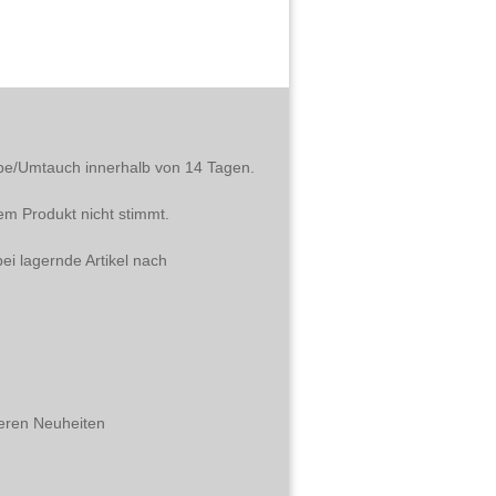
abe/Umtauch innerhalb von 14 Tagen.
em Produkt nicht stimmt.
ei lagernde Artikel nach
eren Neuheiten