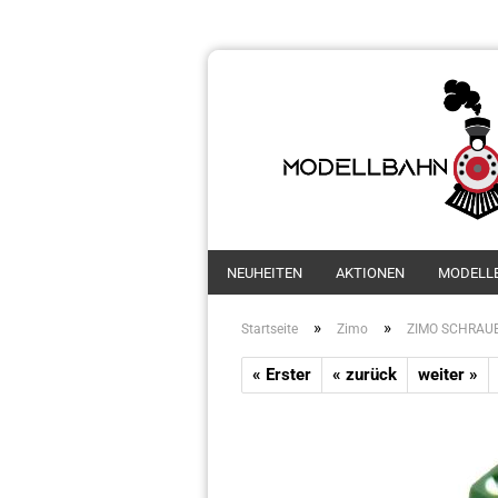
NEUHEITEN
AKTIONEN
MODELL
»
»
Startseite
Zimo
ZIMO SCHRAUB1
« Erster
« zurück
weiter »