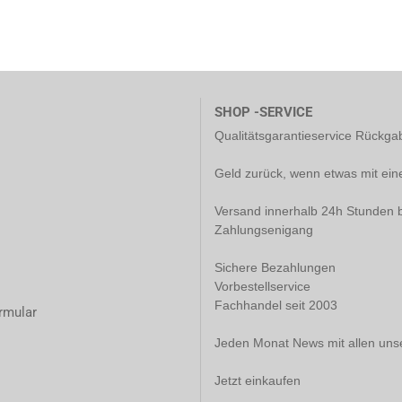
SHOP -SERVICE
Qualitätsgarantieservice Rückg
Geld zurück, wenn etwas mit ein
Versand innerhalb 24h Stunden b
Zahlungsenigang
Sichere Bezahlungen
Vorbestellservice
Fachhandel seit 2003
rmular
Jeden Monat News mit allen uns
Jetzt einkaufen