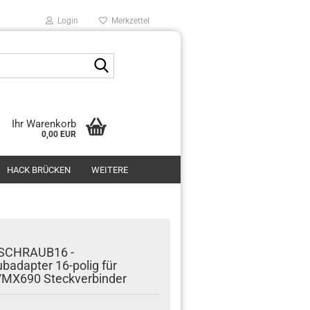
Login
Merkzettel
Suche...
Ihr Warenkorb
0,00 EUR
HACK BRÜCKEN
WEITERE
SCHRAUB16 -
badapter 16-polig für
MX690 Steckverbinder