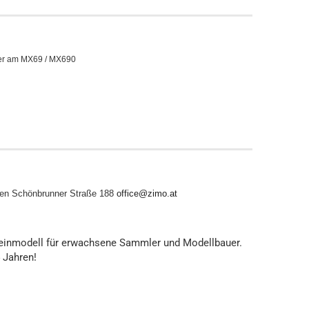
der am MX69 / MX690
en
Schönbrunner Straße 188
office@zimo.at
leinmodell für erwachsene Sammler und Modellbauer.
4 Jahren!