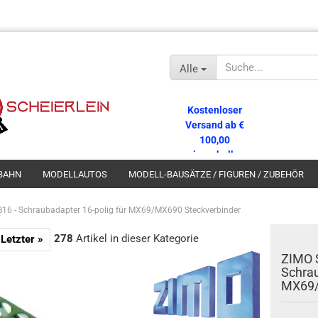
Alle
Kostenloser
Versand ab €
100,00
innerhalb
Deutschlands!
BAHN
MODELLAUTOS
MODELL-BAUSÄTZE / FIGUREN / ZUBEHÖR
6 - Schraubadapter 16-polig für MX69/MX690 Steckverbinder
278
Artikel in dieser Kategorie
Letzter »
ZIMO 
Schrau
MX69/