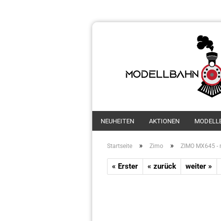
NEUHEITEN
AKTIONEN
MODELL
»
»
Startseite
Zimo
ZIMO MX645 - 
« Erster
« zurück
weiter »