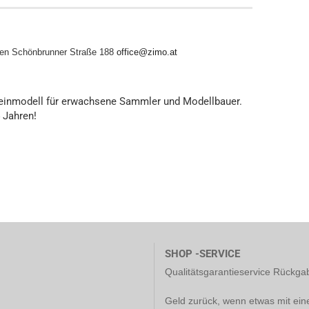
en
Schönbrunner Straße 188
office@zimo.at
leinmodell für erwachsene Sammler und Modellbauer.
4 Jahren!
SHOP -SERVICE
Qualitätsgarantieservice Rückg
Geld zurück, wenn etwas mit ein