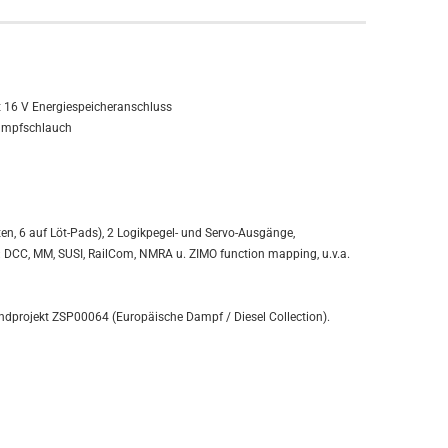
 16 V Energiespeicheranschluss
rumpfschlauch
n, 6 auf Löt-Pads), 2 Logikpegel- und Servo-Ausgänge,
: DCC, MM, SUSI, RailCom, NMRA u. ZIMO function mapping, u.v.a.
ndprojekt ZSP00064 (Europäische Dampf / Diesel Collection).