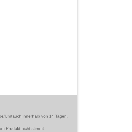
abe/Umtauch innerhalb von 14 Tagen.
em Produkt nicht stimmt.