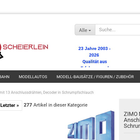
Alle
23 Jahre 2003 -
2026
Qualität aus
Erfahrung und
Tradition.
BAHN
MODELLAUTOS
MODELL-BAUSÄTZE / FIGUREN / ZUBEHÖR
Gratisversand ab
100,00 €
mit 13 Anschlussdrähten, Decoder in Schrumpfschlauch
Wareneinkaufswert
277
Artikel in dieser Kategorie
Letzter »
ZIMO 
Anschl
Schru