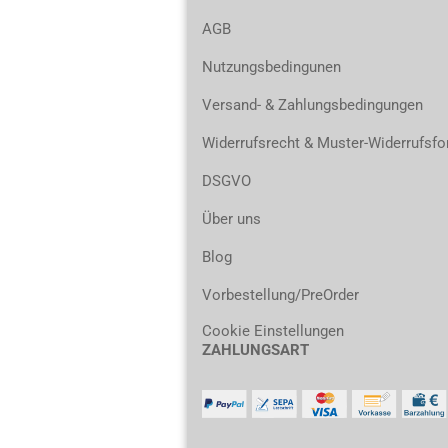
AGB
Nutzungsbedingunen
Versand- & Zahlungsbedingungen
Widerrufsrecht & Muster-Widerrufsfo
DSGVO
Über uns
Blog
Vorbestellung/PreOrder
Cookie Einstellungen
ZAHLUNGSART