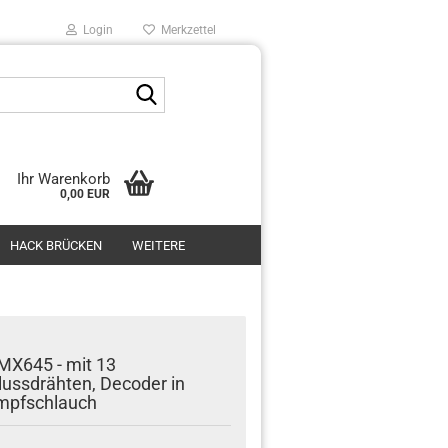
Login
Merkzettel
Suche...
Ihr Warenkorb
0,00 EUR
HACK BRÜCKEN
WEITERE
MX645 - mit 13
ussdrähten, Decoder in
mpfschlauch