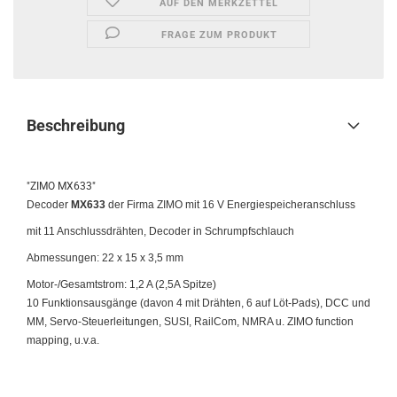
AUF DEN MERKZETTEL
FRAGE ZUM PRODUKT
Beschreibung
"ZIMO MX633"
Decoder
MX633
der Firma ZIMO mit 16 V Energiespeicheranschluss
mit 11 Anschlussdrähten, Decoder in Schrumpfschlauch
Abmessungen: 22 x 15 x 3,5 mm
Motor-/Gesamtstrom: 1,2 A (2,5A Spitze)
10 Funktionsausgänge (davon 4 mit Drähten, 6 auf Löt-Pads), DCC und
MM, Servo-Steuerleitungen, SUSI, RailCom, NMRA u. ZIMO function
mapping, u.v.a.