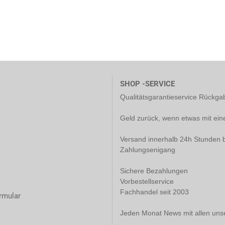
SHOP -SERVICE
Qualitätsgarantieservice Rückg
Geld zurück, wenn etwas mit ein
Versand innerhalb 24h Stunden b
Zahlungsenigang
Sichere Bezahlungen
Vorbestellservice
Fachhandel seit 2003
rmular
Jeden Monat News mit allen uns