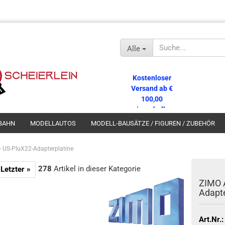
Alle
Kostenloser
Versand ab €
100,00
innerhalb
Deutschlands!
BAHN
MODELLAUTOS
MODELL-BAUSÄTZE / FIGUREN / ZUBEHÖR
 US-PluX22-Adapterplatine
278
Artikel in dieser Kategorie
Letzter »
ZIMO 
Adapte
Art.Nr.: