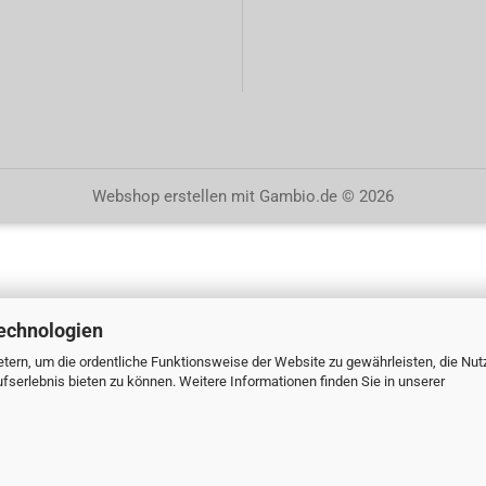
Webshop erstellen
mit Gambio.de © 2026
echnologien
tern, um die ordentliche Funktionsweise der Website zu gewährleisten, die Nu
serlebnis bieten zu können. Weitere Informationen finden Sie in unserer