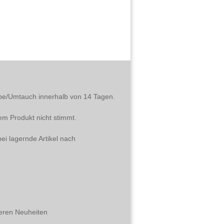
abe/Umtauch innerhalb von 14 Tagen.
em Produkt nicht stimmt.
ei lagernde Artikel nach
eren Neuheiten