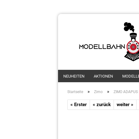
NEUHEITEN
AKTIONEN
MODELL
»
»
Startseite
Zimo
ZIMO ADAPUS -
« Erster
« zurück
weiter »