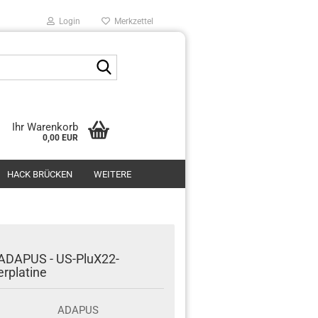
Login
Merkzettel
Suche...
Ihr Warenkorb
0,00 EUR
HACK BRÜCKEN
WEITERE
ADAPUS - US-PluX22-
rplatine
ADAPUS