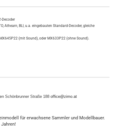
2-Decoder
 Athearn, BLI, u.a. eingebauten Standard-Decoder, gleiche
 MX645P22 (mit Sound), oder MX633P22 (ohne Sound).
en
Schönbrunner Straße 188
office@zimo.at
leinmodell für erwachsene Sammler und Modellbauer.
4 Jahren!