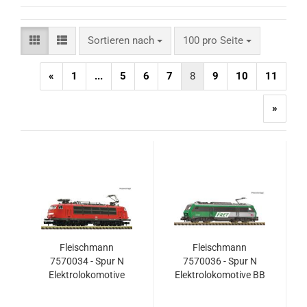
Sortieren nach
pro Seite
Sortieren nach
100 pro Seite
«
1
...
5
6
7
8
9
10
11
»
Fleischmann
Fleischmann
7570034 - Spur N
7570036 - Spur N
Elektrolokomotive
Elektrolokomotive BB
103 233-3, DB AG
426063 „FRET“,
SNCF