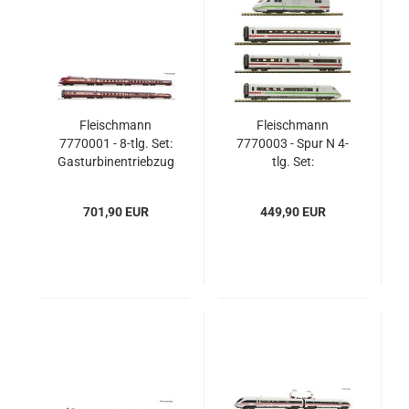
Fleischmann
Fleischmann
7770001 - 8-tlg. Set:
7770003 - Spur N 4-
Gasturbinentriebzug
tlg. Set:
BR 602, DB
Elektrotriebzug ICE 2
(BR 402), DB AG
701,90 EUR
449,90 EUR