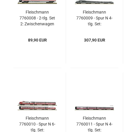
Fleischmann
Fleischmann
7760008 - 2-tlg. Set
7760009 - Spur N 4-
2: Zwischenwagen
tlg. Set:
ICE-T (BR 411), DB
Dieseltriebzug BR
AG
601 "Zughotel",
89,90 EUR
307,90 EUR
RailAdventure
Fleischmann
Fleischmann
7760010 - Spur N 6-
7760011 - Spur N 4-
tlg. Set:
tlg. Set: