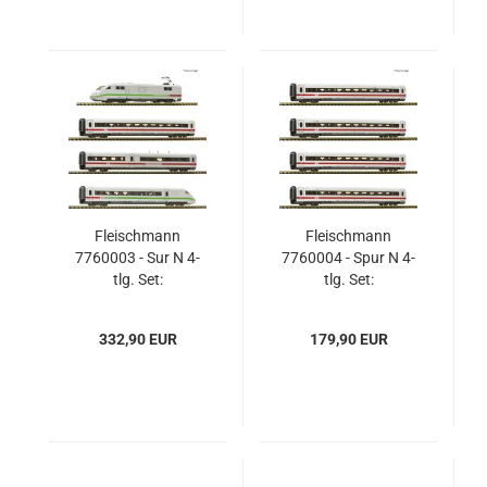
Fleischmann
Fleischmann
7760003 - Sur N 4-
7760004 - Spur N 4-
tlg. Set:
tlg. Set:
Elektrotriebzug ICE 2
Ergänzungswagen
(BR 402), DB AG
zum ICE 2 (BR 402),
332,90 EUR
179,90 EUR
DB AG