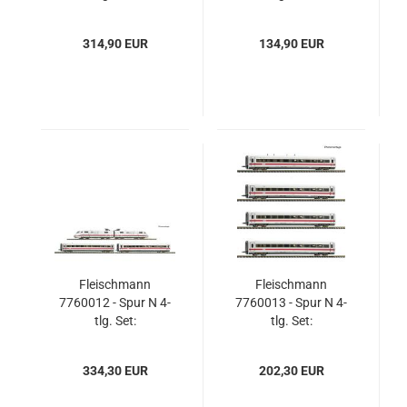
Dieseltriebzug VT
Ergänzungswagen
601 „Max
„Max Liebermann“,
314,90 EUR
134,90 EUR
Liebermann“, DR
DR
Fleischmann
Fleischmann
7760012 - Spur N 4-
7760013 - Spur N 4-
tlg. Set:
tlg. Set:
Elektrotriebzug ICE 1
Ergänzungswagen
(BR 401) „30 Jahre
zum ICE 1 (BR 401)
334,30 EUR
202,30 EUR
ICE“, DB AG
„30 Jahre ICE“, DB
AG