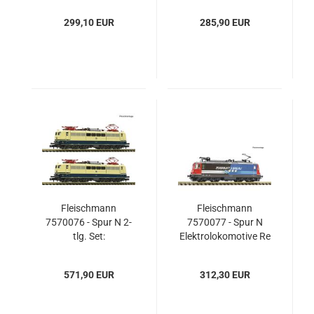
"Deutschlandpiercer",
299,10 EUR
285,90 EUR
SBB Cargo
International
Fleischmann
Fleischmann
7570076 - Spur N 2-
7570077 - Spur N
tlg. Set:
Elektrolokomotive Re
Elektrolokomotiven
4/4 II 11181
151 094-0 und 151
„Zugkraft Aargau“,
571,90 EUR
312,30 EUR
117-9, DB
SBB