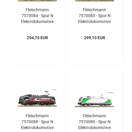
Fleischmann
Fleischmann
7570084 - Spur N
7570085 - Spur N
Elektrolokomotive
Elektrolokomotive
182 573-6, MAV-
185 402-5, DB
START
Schenker Rail
294,70 EUR
299,10 EUR
Scandinavia
Fleischmann
Fleischmann
7570088 - Spur N
7570089 - Spur N
Elektrolokomotive
Elektrolokomotive