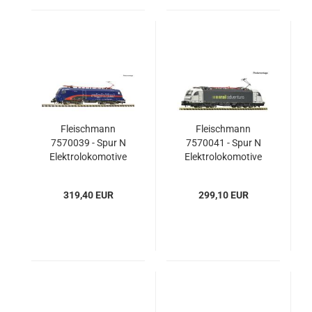
Fleischmann
Fleischmann
7570039 - Spur N
7570041 - Spur N
Elektrolokomotive
Elektrolokomotive
1116 195-9
190 311-7,
„Nightjet‟, ÖBB
RailAdventure
319,40 EUR
299,10 EUR