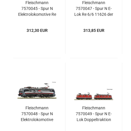
Fleischmann
Fleischmann
7570045 - Spur N
7570047 - Spur N E-
Elektrolokomotive Re
Lok Re 6/6 11626 der
420 275-0, SBB
SBB, Ep. V-VI mit
Sound
312,30 EUR
313,85 EUR
Fleischmann
Fleischmann
7570048 - Spur N
7570049 - Spur N E-
Elektrolokomotive
Lok Doppeltraktion
193 451-2, SBB
Re 10/10, SBB