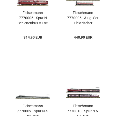
Fleischmann
Fleischmann
7770005 - Spur N
7770006 - 3-tlg. Set:
Schienenbus VT 95
Elektrischer
mit Beiwagen VB
Triebwagenzug ICE-T
142, DB
(BR 411), DB AG
314,90 EUR
440,90 EUR
Fleischmann
Fleischmann
7770009 - Spur N 4-
7770010 - Spur N 6-