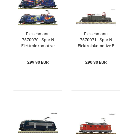
Fleischmann
Fleischmann
7570070 - Spur N
7570071 - Spur N
Elektrolokomotive
Elektrolokomotive E
1116 212-2 "Fußball
94 003, DRB
vereint Europa", ÖBB
299,90 EUR
290,30 EUR