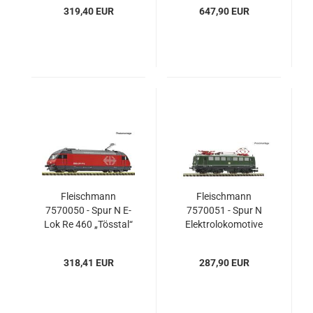
Cargo International
319,40 EUR
647,90 EUR
Fleischmann
Fleischmann
7570050 - Spur N E-
7570051 - Spur N
Lok Re 460 „Tösstal“
Elektrolokomotive
der SBB, Ep.VI mit
140 047-2, DB
Sound
318,41 EUR
287,90 EUR