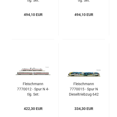
tlg. Set:
tlg. Set:
Dieseltriebzug BR
Dieseltriebzug VT
601 „Zughotel“,
601 „Max
494,10 EUR
494,10 EUR
RailAdventure
Liebermann“, DR
Fleischmann
Fleischmann
7770012 - Spur N 4-
7770015 - Spur N
tlg. Set:
Dieseltriebzug 642
Elektrotriebzug ICE 1
039-1, DB AG
(BR 401) „30 Jahre
422,30 EUR
334,30 EUR
ICE“, DB AG