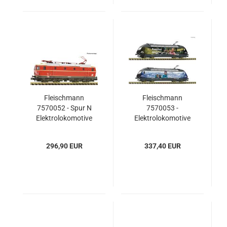
Fleischmann
Fleischmann
7570052 - Spur N
7570053 -
Elektrolokomotive
Elektrolokomotive
1044 107-9, ÖBB
460 078-9 „Nendaz“,
SBB
296,90 EUR
337,40 EUR