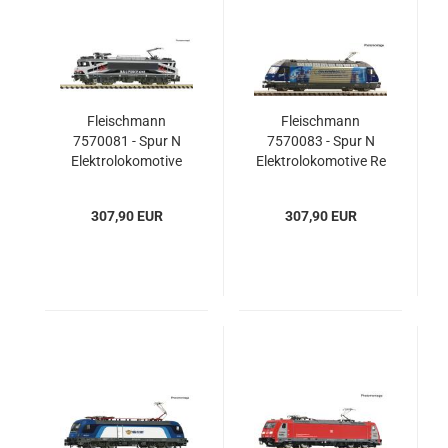
Fleischmann
Fleischmann
7570081 - Spur N
7570083 - Spur N
Elektrolokomotive
Elektrolokomotive Re
1750, Rail Force One
465 008-1, BLS
307,90 EUR
307,90 EUR