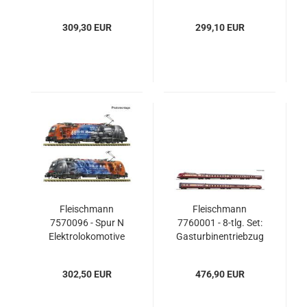
193 452-0
187 316-5, SETG
„Schweizpiercer“,
309,30 EUR
299,10 EUR
SBB Cargo
International
Fleischmann
Fleischmann
7570096 - Spur N
7760001 - 8-tlg. Set:
Elektrolokomotive
Gasturbinentriebzug
1216 006-7 „66
BR 602, DB
Jahre ROCO“ der
302,50 EUR
476,90 EUR
ÖBB, Ep.VI, Sound