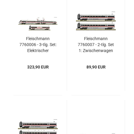
Fleischmann
Fleischmann
7760006 - 3-tlg. Set:
7760007 - 2-tlg. Set
Elektrischer
1: Zwischenwagen
Triebwagenzug ICE-T
ICE-T (BR 411), DB
(BR 411), DB AG
AG
323,90 EUR
89,90 EUR