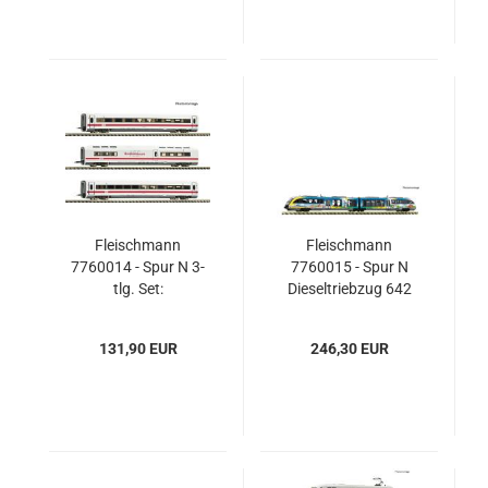
Fleischmann
Fleischmann
7760014 - Spur N 3-
7760015 - Spur N
tlg. Set:
Dieseltriebzug 642
Ergänzungswagen
039-1, DB AG
zum ICE 1 (BR 401)
131,90 EUR
246,30 EUR
„30 Jahre ICE“, DB
AG