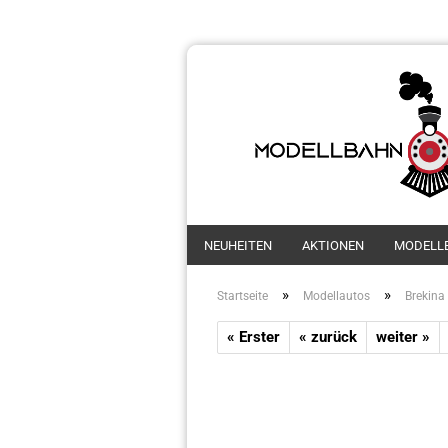
NEUHEITEN
AKTIONEN
MODELL
»
»
Startseite
Modellautos
Brekina
« Erster
« zurück
weiter »