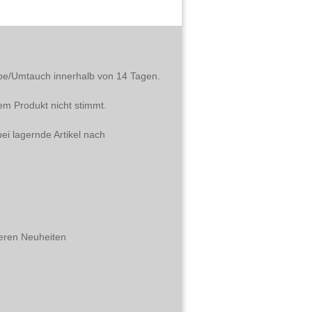
abe/Umtauch innerhalb von 14 Tagen.
em Produkt nicht stimmt.
ei lagernde Artikel nach
eren Neuheiten