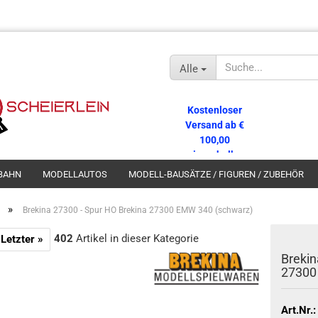
Alle
Kostenloser
Versand ab €
100,00
innerhalb
Deutschlands!
BAHN
MODELLAUTOS
MODELL-BAUSÄTZE / FIGUREN / ZUBEHÖR
»
Brekina 27300 - Spur HO Brekina 27300 EMW 340 (schwarz)
402
Artikel in dieser Kategorie
Letzter »
Brekin
27300
Art.Nr.: