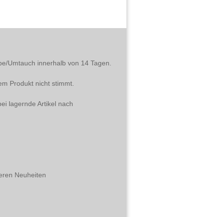
abe/Umtauch innerhalb von 14 Tagen.
em Produkt nicht stimmt.
ei lagernde Artikel nach
eren Neuheiten