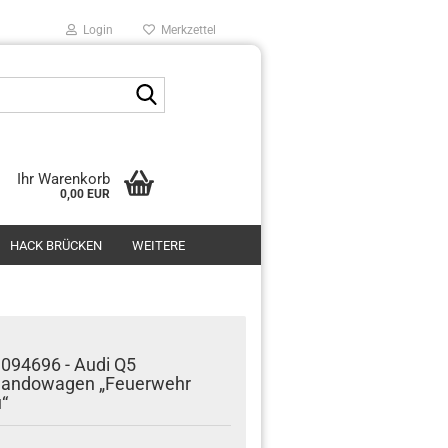
Login
Merkzettel
Suche...
Ihr Warenkorb
0,00 EUR
HACK BRÜCKEN
WEITERE
094696 - Audi Q5
ndowagen „Feuerwehr
“