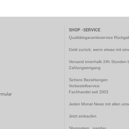
SHOP -SERVICE
Qualitätsgarantieservice Rückg
Geld zurück, wenn etwas mit ein
Versand innerhalb 24h Stunden b
Zahlungsenigang
Sichere Bezahlungen
Vorbestellservice
Fachhandel seit 2003
rmular
Jeden Monat News mit allen uns
Jetzt einkaufen
Shopsytem gambio