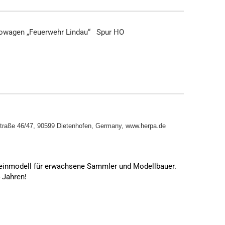
owagen „Feuerwehr Lindau“ Spur HO
traße 46/47, 90599 Dietenhofen, Germany, www.herpa.de
leinmodell für erwachsene Sammler und Modellbauer.
4 Jahren!