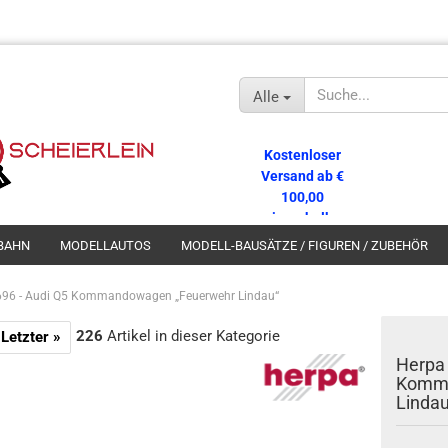
Alle
Kostenloser
Versand ab €
100,00
innerhalb
Deutschlands!
BAHN
MODELLAUTOS
MODELL-BAUSÄTZE / FIGUREN / ZUBEHÖR
96 - Audi Q5 Kommandowagen „Feuerwehr Lindau“
226
Artikel in dieser Kategorie
Letzter »
Herpa 
Komma
Lindau