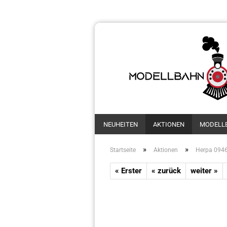
NEUHEITEN
AKTIONEN
MODELL
»
»
Startseite
Aktionen
Herpa 0946
« Erster
« zurück
weiter »