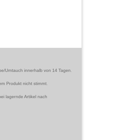
abe/Umtauch innerhalb von 14 Tagen.
em Produkt nicht stimmt.
ei lagernde Artikel nach