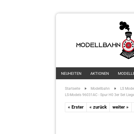
NEUHEITEN
AKTIONEN
MODELL
»
»
Startseite
Modellbahn
LS Mode
LS-Models 96031AC - Spur H0 3er Set Liegew
« Erster
« zurück
weiter »