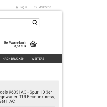
Login
Merkzettel
Suche...
Ihr Warenkorb
0,00 EUR
HACK BRÜCKEN
WEITERE
els 96031AC - Spur H0 3er
egewagen TUI Ferienexpress,
Set I, AC