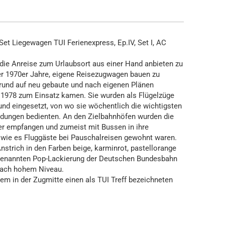
et Liegewagen TUI Ferienexpress, Ep.IV, Set I, AC
ie Anreise zum Urlaubsort aus einer Hand anbieten zu
er 1970er Jahre, eigene Reisezugwagen bauen zu
rund auf neu gebaute und nach eigenen Plänen
ab 1978 zum Einsatz kamen. Sie wurden als Flügelzüge
d eingesetzt, von wo sie wöchentlich die wichtigsten
ndungen bedienten. An den Zielbahnhöfen wurden die
ter empfangen und zumeist mit Bussen in ihre
h wie es Fluggäste bei Pauschalreisen gewohnt waren.
Anstrich in den Farben beige, karminrot, pastellorange
ogenannten Pop-Lackierung der Deutschen Bundesbahn
prach hohem Niveau.
em in der Zugmitte einen als TUI Treff bezeichneten