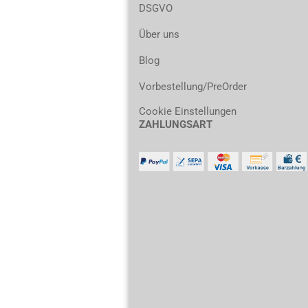
DSGVO
Über uns
Blog
Vorbestellung/PreOrder
Cookie Einstellungen
ZAHLUNGSART