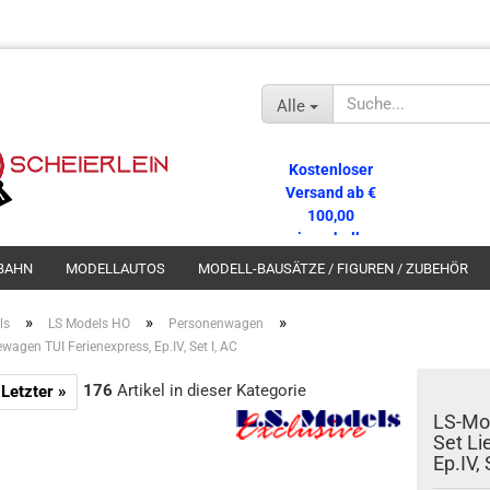
Alle
Kostenloser
Versand ab €
100,00
innerhalb
Deutschlands!
BAHN
MODELLAUTOS
MODELL-BAUSÄTZE / FIGUREN / ZUBEHÖR
»
»
»
ls
LS Models HO
Personenwagen
agen TUI Ferienexpress, Ep.IV, Set I, AC
176
Artikel in dieser Kategorie
Letzter »
LS-Mod
Set Li
Ep.IV, 