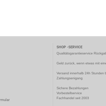
SHOP -SERVICE
Qualitätsgarantieservice Rückg
Geld zurück, wenn etwas mit ein
Versand innerhalb 24h Stunden b
Zahlungsenigang
Sichere Bezahlungen
Vorbestellservice
Fachhandel seit 2003
rmular