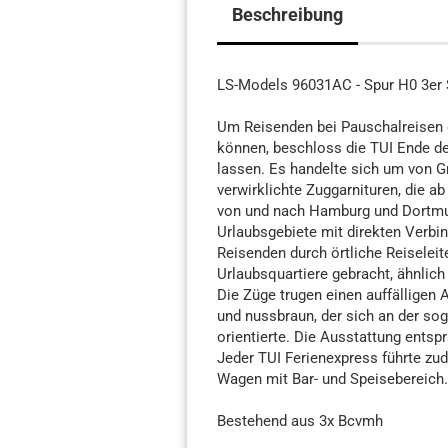
Beschreibung
LS-Models 96031AC - Spur H0 3er S
Um Reisenden bei Pauschalreisen d
können, beschloss die TUI Ende d
lassen. Es handelte sich um von G
verwirklichte Zuggarnituren, die 
von und nach Hamburg und Dortmun
Urlaubsgebiete mit direkten Verbi
Reisenden durch örtliche Reiselei
Urlaubsquartiere gebracht, ähnlic
Die Züge trugen einen auffälligen 
und nussbraun, der sich an der s
orientierte. Die Ausstattung ents
Jeder TUI Ferienexpress führte zud
Wagen mit Bar- und Speisebereich.
Bestehend aus 3x Bcvmh