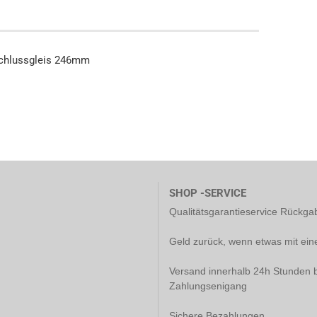
schlussgleis 246mm
SHOP -SERVICE
Qualitätsgarantieservice Rückg
Geld zurück, wenn etwas mit ein
Versand innerhalb 24h Stunden b
Zahlungsenigang
Sichere Bezahlungen