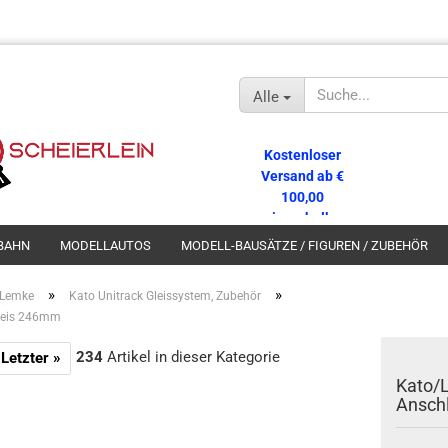
Alle
Kostenloser
Versand ab €
100,00
innerhalb
Deutschlands!
BAHN
MODELLAUTOS
MODELL-BAUSÄTZE / FIGUREN / ZUBEHÖR
»
»
 Lemke
Kato Unitrack Gleissystem, Zubehör
gleis 246mm
234
Artikel in dieser Kategorie
Letzter »
Kato/
Ansch