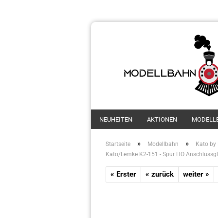
NEUHEITEN
AKTIONEN
MODELL
»
»
Startseite
Modellbahn
Kato by
Kato/Lemke K2-151 - Spur HO Anschluss
« Erster
« zurück
weiter »