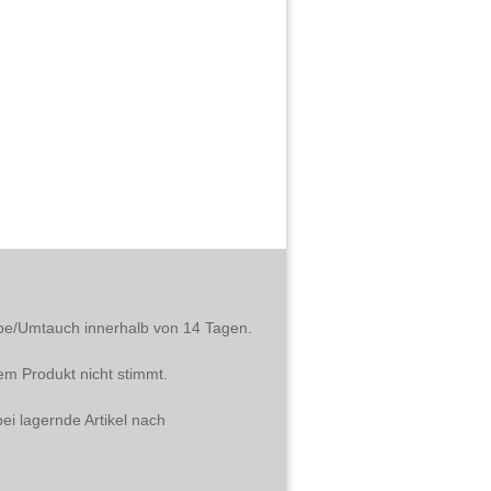
abe/Umtauch innerhalb von 14 Tagen.
em Produkt nicht stimmt.
ei lagernde Artikel nach