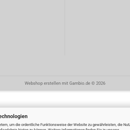
Webshop erstellen
mit Gambio.de © 2026
echnologien
tern, um die ordentliche Funktionsweise der Website zu gewährleisten, die Nu
serlebnis bieten zu können. Weitere Informationen finden Sie in unserer