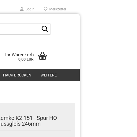
Login
Merkzettel
Suche...
Ihr Warenkorb
0,00 EUR
HACK BRÜCKEN
WEITERE
Lemke K2-151 - Spur HO
lussgleis 246mm