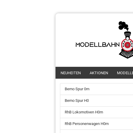
NEUHEITEN
AKTIONEN
MODELL
Bemo Spur 0m
Bemo Spur H0
RhB Lokomotiven H0m
RhB Personenwagen H0m