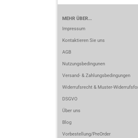
MEHR ÜBER...
Impressum
Kontaktieren Sie uns
AGB
Nutzungsbedingunen
Versand- & Zahlungsbedingungen
Widerrufsrecht & Muster-Widerrufsfo
DSGVO
Über uns
Blog
Vorbestellung/PreOrder