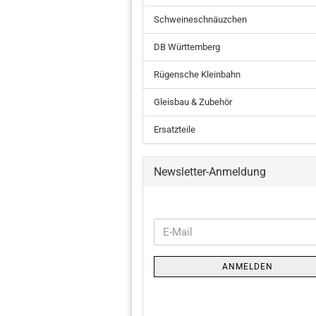
Schweineschnäuzchen
DB Württemberg
Rügensche Kleinbahn
Gleisbau & Zubehör
Ersatzteile
Newsletter-Anmeldung
WEITER
E-
ZUR
Mail
NEWSLETTER-
ANMELDEN
ANMELDUNG