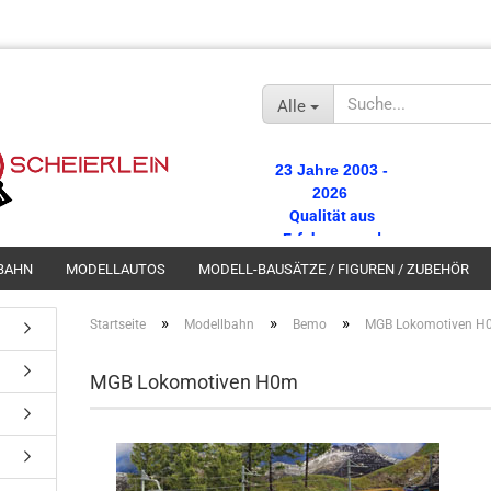
Alle
23 Jahre 2003 -
2026
Qualität aus
Erfahrung und
Tradition.
BAHN
MODELLAUTOS
MODELL-BAUSÄTZE / FIGUREN / ZUBEHÖR
Gratisversand ab
100,00 €
»
»
»
Startseite
Modellbahn
Bemo
MGB Lokomotiven H
Wareneinkaufswert
MGB Lokomotiven H0m