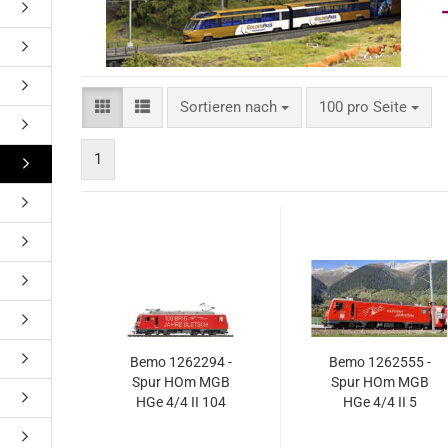
Sortieren nach
pro Seite
Sortieren nach
100 pro Seite
1
Bemo 1262294 -
Bemo 1262555 -
Spur HOm MGB
Spur HOm MGB
HGe 4/4 II 104
HGe 4/4 II 5
Werbelok
Zahnradlok "30
'Gornergrat
Jahre Mt.Fuji -