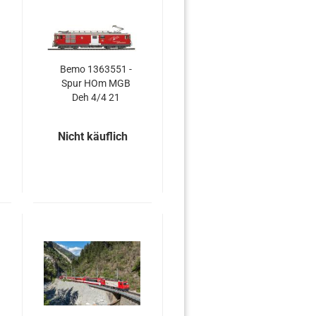
Bemo 1363551 -
Spur HOm MGB
Deh 4/4 21
Zahnrad
Gepäcktriebwagen
Nicht käuflich
digital