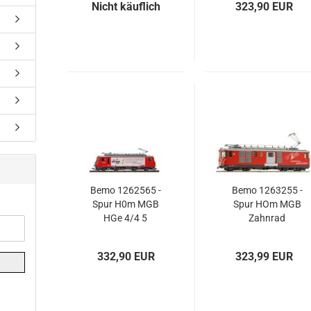
Nicht käuflich
323,90 EUR
Zermatt
Matterhorn"
Marathon'
Bemo 1262565 -
Bemo 1263255 -
Spur H0m MGB
Spur HOm MGB
HGe 4/4 5
Zahnrad
„Matterhorn
Gepäcktriebwagen
Story“, Ep.VI
Deh 4/4 55
332,90 EUR
323,99 EUR