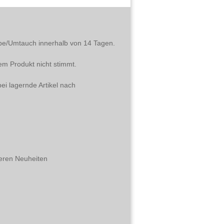
abe/Umtauch innerhalb von 14 Tagen.
em Produkt nicht stimmt.
ei lagernde Artikel nach
eren Neuheiten