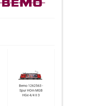
Bemo 1262563 -
Spur HOm MGB
HGe 4/4 II 3
Zahnradlok
"Mitarbeiter"