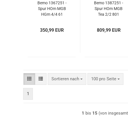
Bemo 1367251 -
Bemo 1387251 -
Spur HOm MGB
Spur HOm MGB
HGm 4/4 61
Tea 2/2 801
Zahnraddiesellok,
Rangierlok
digital
"Exclusivmodell
350,99 EUR
809,99 EUR
2021" mit Sound
Sortieren nach
pro Seite
Sortieren nach
100 pro Seite
1
1
bis
15
(von insgesam