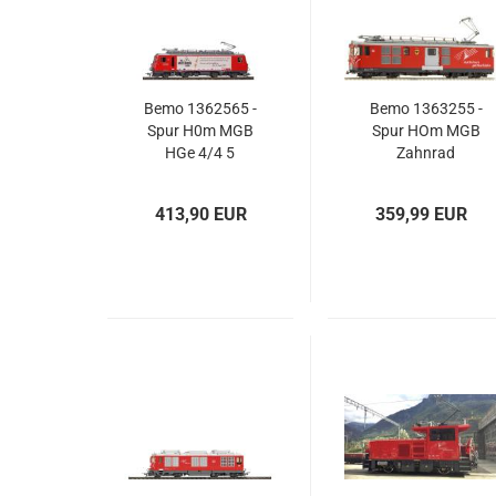
Bemo 1362565 -
Bemo 1363255 -
Spur H0m MGB
Spur HOm MGB
HGe 4/4 5
Zahnrad
„Matterhorn
Gepäcktriebwagen
Story“ Sound,
Deh 4/4 55
413,90 EUR
359,99 EUR
Ep.VI