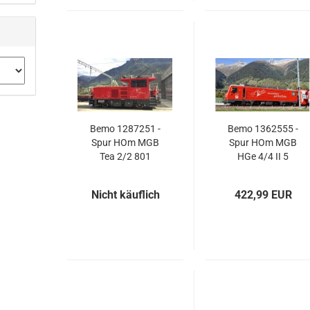
Bemo 1287251 -
Bemo 1362555 -
Spur HOm MGB
Spur HOm MGB
Tea 2/2 801
HGe 4/4 II 5
Rangierlok
Zahnradlok "30
"Exclusivmodell
Jahre Mt.Fuji -
Nicht käuflich
422,99 EUR
2021"
Matterhorn"