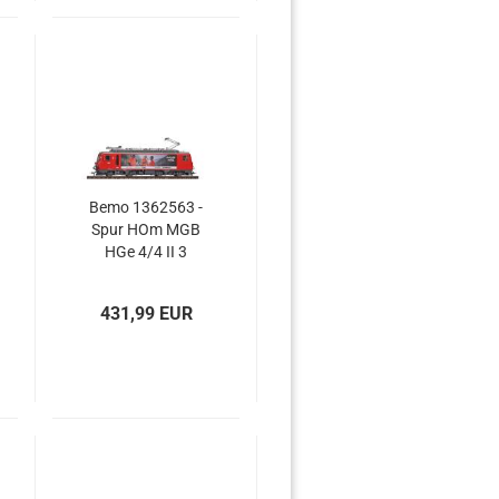
Bemo 1362563 -
Spur HOm MGB
HGe 4/4 II 3
Zahnradlok
"Mitarbeiter"
431,99 EUR