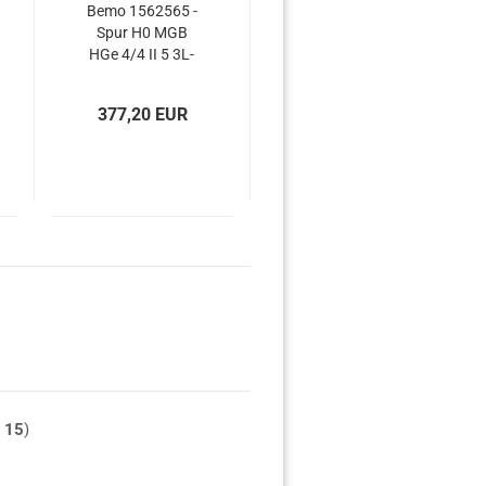
Bemo 1562565 -
Spur H0 MGB
HGe 4/4 II 5 3L-
WS/AC digital
377,20 EUR
t
15
)